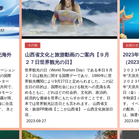
その他
お知らせ
光海外
山西省文化と旅游動画のご案内【９月
202
２７日世界観光の日】
（20
モーション
世界観光の日（World Tourism Day）である本日９月
２０２３
部の国際
２７日は観光に関する国際デーであり、1980年に世
年“天涯
ンター
界観光機関により9月27日と定められました。この記
２０２３
と共同で、
念日の目的は、国際社会における観光への意識を高
年“天涯
ロモーシ
めるともに、どれほどの社会的、文化的、政治的、
日（金）
や霧が雨、
経済的な価値を世界にもたらすか示すことです。日
中秋節】
海に合流
本では世界観光記念日とも言われます。 山西省文
す。 イ
。 氷と
化・旅游PR動画【ここが山西省】 ～山西文化旅游日
の配布、
语...
は、抽選を
2023-09-27
2023-09