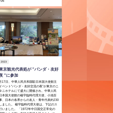
-06
2023
東京観光代表処が "パンダ・友好
夜 "に参加
年3月17日、中華人民共和国駐日本国大使館主
イベント“パンダ・友好交流の夜”が東京のニ
タニホテルにて盛大に開催され、中華人民
日本国大使館の楊宇臨時代理大使、小池百
事、日本の各界からの友人・青年代表約230
しました。 楊宇臨時代理大使は、下記のス
行いました。 「1972年中日国交正常化の