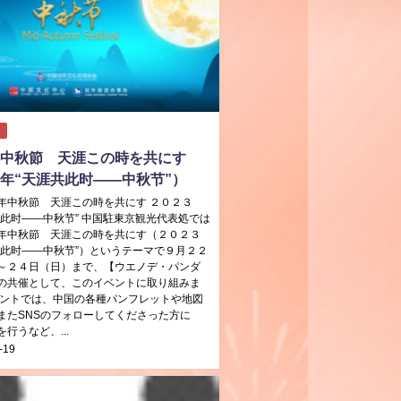
3年中秋節 天涯この時を共にす
23年“天涯共此时——中秋节”）
年中秋節 天涯この時を共にす ２０２３
共此时——中秋节” 中国駐東京観光代表処では
年中秋節 天涯この時を共にす（２０２３
共此时——中秋节”）というテーマで９月２２
～２４日（日）まで、【ウエノデ・パンダ
の共催として、このイベントに取り組みま
ベントでは、中国の各種パンフレットや地図
またSNSのフォローしてくださった方に
行うなど、...
-19