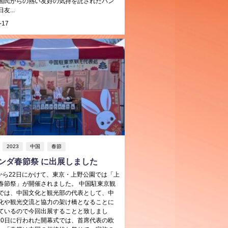
国民からの熱い友好の気持を託されたパン
友...
-17
2023
中国
春節
ンダ春節祭 に出展しました
日から22日にかけて、東京・上野公園では「上
春節祭」が開催されました。 中国駐東京観
では、中国文化と観光部の代表として、中
化や観光交流と協力の架け橋となることに
ているので今回出展することと致しまし
月20日に行われた開幕式では、首席代表の欧