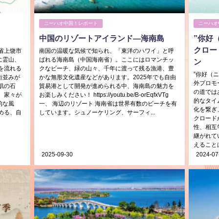
ニーハオ中国！レポート
ニーハオ
中国のリゾートアイランド—海南島
”你好
クロー
省上饶市
南国の温暖な気候で知られ、「東洋のハワイ」と呼
に霊山、
ばれる海南島（中国海南省）。ここにはロマンチッ
ン
を流れる
クなビーチ、緑の山々、千年に渡って残る漁港、豊
”你好（
街並みが
かな無形文化遺産などがあります。2025年でも自由
外プロモ
肌の石
貿易港として開発が進められる中、海南島の魅力を
の道では
、家々が
お楽しみください！ https://youtu.be/B-orEqfxVTg
的なタイ
的な風
一、 海辺のリゾート 海南省は世界有数のビーチを有
化を繋ぎ
める、自
しています。シュノーケリング、サーフィ...
クロード
性、相互
継がれて
えることは
2025-09-30
2024-07