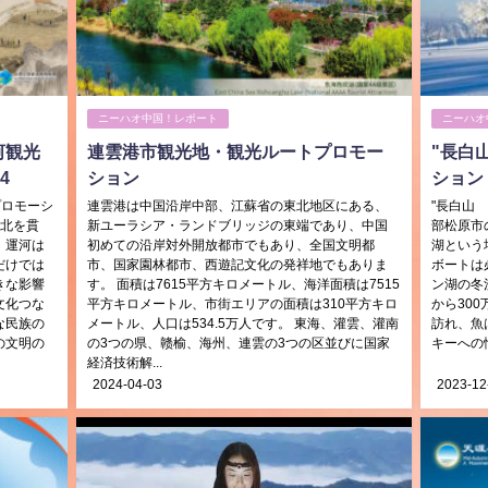
ニーハオ中国！レポート
ニーハオ
河観光
連雲港市観光地・観光ルートプロモー
"長白
4
ション
ション
プロモーシ
連雲港は中国沿岸中部、江蘇省の東北地区にある、
"長白山
南北を貫
新ユーラシア・ランドブリッジの東端であり、中国
部松原市
、運河は
初めての沿岸対外開放都市でもあり、全国文明都
湖という
だけでは
市、国家園林都市、西遊記文化の発祥地でもありま
ボートは
きな影響
す。 面積は7615平方キロメートル、海洋面積は7515
ン湖の冬
文化つな
平方キロメートル、市街エリアの面積は310平方キロ
から30
な民族の
メートル、人口は534.5万人です。 東海、灌雲、灌南
訪れ、魚
の文明の
の3つの県、赣榆、海州、連雲の3つの区並びに国家
キーへの
経済技術解...
2024-04-03
2023-12