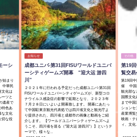
お知らせ
その他
モーシ
成都ユニバ-第31回FISUワールドユニバ
第19
ーシティゲームズ開幕 "迎大运 游四
覧交易
川”
が始まり
第19回
、中華民
催 中国
２０２１年に行われる予定だった成都ユニバ-第31回
河文化は
観光部な
FISUワールドユニバーシティゲームズが、新型コロ
ルーツと
国際文化
ナウイルス感染症の影響で延期となり、２０２３年
の遺産で
まで中国
７月２８日にいよいよ開幕致します。 開幕にあたっ
の特色あ
ションセ
て中国駐東京観光代表処では四川省文化と観光庁よ
様な文化
産業博覧
り提供された、四川省と成都市の画像と動画をご紹
大切な役
映画・テ
介します。 【ワールドユニバーシティゲームズへよ
ィ、文化..
うこそ、四川省を巡る（"迎大运 游四川”）】というテ
ーマで、様々な...