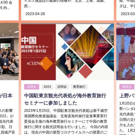
イルス感染症の最新の情報や、北京、上海、成都、
際、中国
4:00 会
西...
ダは、中日
内...
2023-04-28
2023-03
説明会
2023
説明会
教育旅行
展覧会
が日本
中国駐東京観光代表処が海外教育旅行
上野パ
セミナーに参加しました
1月20
野パンダ
スの影響
2023年1月25日、中国駐東京観光代表処は新千歳空
光代表処
22」が
港国際化推進協議会、北海道海外旅行促進事業実行
日間の文
観光代表
委員会主催の海外教育旅行セミナーにて中国の教育
力を入れ
川彰、日
旅行に関する観光説明会を行いました。 今回の内容
た。 1
役員城戸吾
は、現在の中国の新型コロナウイルスへの措置のご