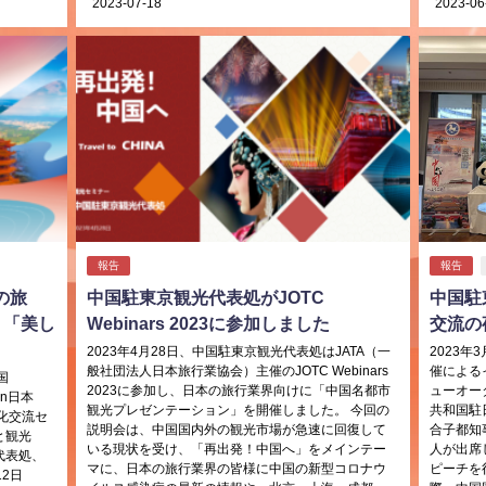
2023-07-18
2023-06
報告
報告
の旅
中国駐東京観光代表処がJOTC
中国駐
 「美し
Webinars 2023に参加しました
交流の
2023年4月28日、中国駐東京観光代表処はJATA（一
2023
般社団法人日本旅行業協会）主催のJOTC Webinars
催による
国
2023に参加し、日本の旅行業界向けに「中国名都市
ューオー
in日本
観光プレゼンテーション」を開催しました。 今回の
共和国駐
化交流セ
説明会は、中国国内外の観光市場が急速に回復して
合子都知
と観光
いる現状を受け、「再出発！中国へ」をメインテー
人が出席
代表処、
マに、日本の旅行業界の皆様に中国の新型コロナウ
ピーチを
12日