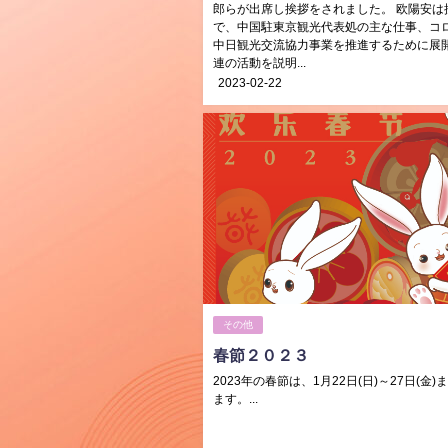
郎らが出席し挨拶をされました。 欧陽安は
で、中国駐東京観光代表処の主な仕事、コ
中日観光交流協力事業を推進するために展
連の活動を説明...
2023-02-22
その他
春節２０２３
2023年の春節は、1月22日(日)～27日(金
ます。...