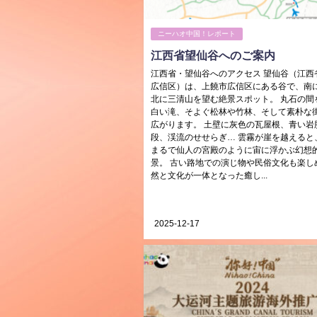
ニーハオ中国！レポート
江西省望仙谷へのご案内
江西省・望仙谷へのアクセス 望仙谷（江西
広信区）は、上饒市広信区にある谷で、南
北に三清山を望む絶景スポット。 丸石の間
白い滝、そよぐ松林や竹林、そして素朴な
広がります。 土壁に灰色の瓦屋根、青い岩
段、渓流のせせらぎ… 雲霧が崖を越えると
まるで仙人の宮殿のように宙に浮かぶ幻想
景。 古い路地での演じ物や民俗文化も楽し
然と文化が一体となった癒し...
2025-12-17