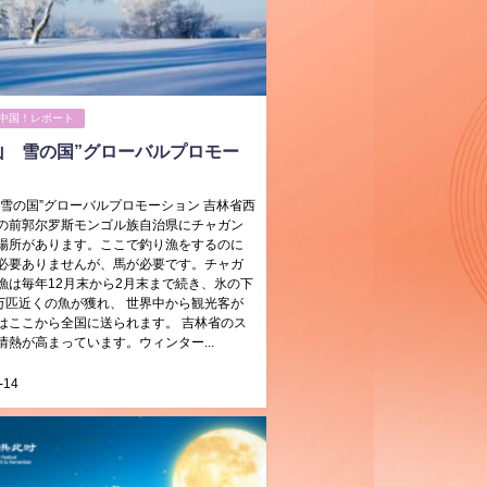
中国！レポート
山 雪の国”グローバルプロモー
 雪の国”グローバルプロモーション 吉林省西
の前郭尔罗斯モンゴル族自治県にチャガン
場所があります。ここで釣り漁をするのに
必要ありませんが、馬が必要です。チャガ
漁は毎年12月末から2月末まで続き、氷の下
0万匹近くの魚が獲れ、 世界中から観光客が
はここから全国に送られます。 吉林省のス
情熱が高まっています。ウィンター...
-14