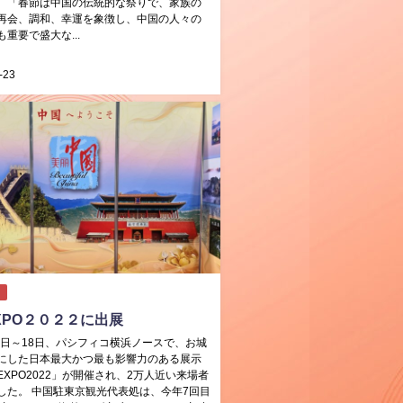
、「春節は中国の伝統的な祭りで、家族の
再会、調和、幸運を象徴し、中国の人々の
重要で盛大な...
-23
XPO２０２２に出展
7日～18日、パシフィコ横浜ノースで、お城
にした日本最大かつ最も影響力のある展示
EXPO2022」が開催され、2万人近い来場者
した。 中国駐東京観光代表処は、今年7回目