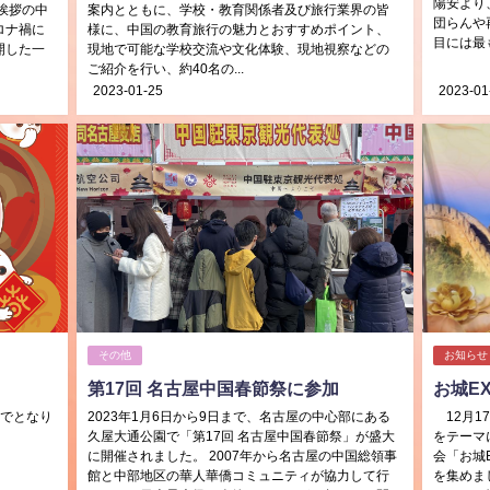
陽安より
挨拶の中
案内とともに、学校・教育関係者及び旅行業界の皆
団らんや
ロナ禍に
様に、中国の教育旅行の魅力とおすすめポイント、
目には最も
開した一
現地で可能な学校交流や文化体験、現地視察などの
ご紹介を行い、約40名の...
2023-01-25
2023-01
その他
お知らせ
第17回 名古屋中国春節祭に参加
お城E
)までとなり
2023年1月6日から9日まで、名古屋の中心部にある
12月1
久屋大通公園で「第17回 名古屋中国春節祭」が盛大
をテーマ
に開催されました。 2007年から名古屋の中国総領事
会「お城
館と中部地区の華人華僑コミュニティが協力して行
を集めま