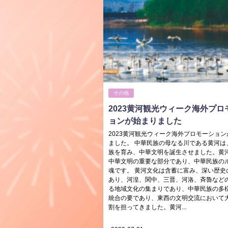
その他
2023黄河観光ウィーク海外プロ
ョンが始まりました
2023黄河観光ウィーク海外プロモーション
ました。 中華民族の母なる川である黄河は
族を育み、中華文明を誕生させました。黄
中華文明の重要な部分であり、中華民族の
魂です。 黄河文化は含蓄に富み、深い歴史
あり、河湟、関中、三晋、河洛、斉魯など
る地域文化の集まりであり、中華民族の多
統合の要であり、東西の文明交流において
割を担ってきました。黄河...