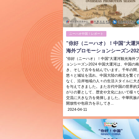
ニーハオ中国！レポート
”你好（ニーハオ）！中国“大運
海外プロモーションシーズン202
”你好（ニーハオ）！中国“大運河観光海外
ョンシーズン2024 中国大運河は、中国の
き、そして古今を結んでいます。千年の間
悠々と城址を流れ、中国大陸の南北を繋ぐ
なく、沿岸地域の人々の生活スタイルに大
を与えてきました。また古代中国の世界的
がりの要として、歴史や文化において様々
交流に大きな力を発揮しました。中華民族
開放性や包容力を示してき...
2024-04-11