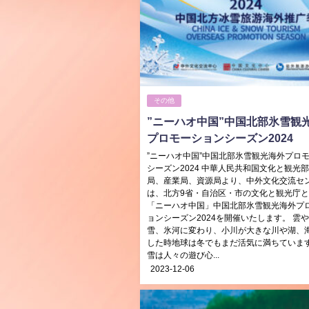
その他
”ニーハオ中国”中国北部氷雪観
プロモーションシーズン2024
”ニーハオ中国”中国北部氷雪観光海外プロ
シーズン2024 中華人民共和国文化と観光
局、産業局、資源局より、中外文化交流セ
は、北方9省・自治区・市の文化と観光庁
「ニーハオ中国」中国北部氷雪観光海外プ
ョンシーズン2024を開催いたします。 雲
雪、氷河に変わり、小川が大きな川や湖、
した時地球は冬でもまだ活気に満ちています
雪は人々の遊び心...
2023-12-06