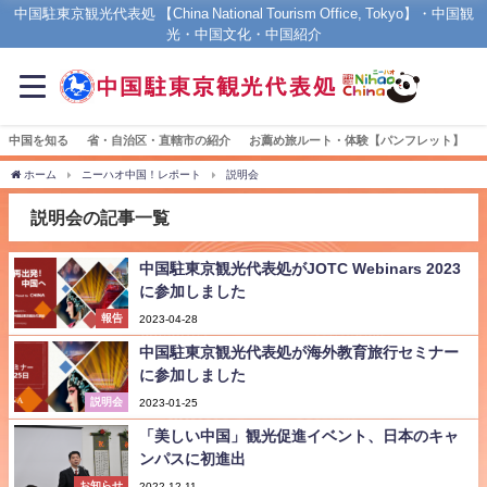
中国駐東京観光代表処 【China National Tourism Office, Tokyo】・中国観
光・中国文化・中国紹介
中国を知る
省・自治区・直轄市の紹介
お薦め旅ルート・体験【パンフレット】
ホーム
ニーハオ中国！レポート
説明会
説明会の記事一覧
中国駐東京観光代表処がJOTC Webinars 2023
に参加しました
報告
2023-04-28
中国駐東京観光代表処が海外教育旅行セミナー
に参加しました
説明会
2023-01-25
「美しい中国」観光促進イベント、日本のキャ
ンパスに初進出
お知らせ
2022-12-11