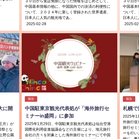
３０日から査証免除になった情報をはじめとして、
３０日か
.
中国基本情報の他に、中国国内での決済の利便性に
中国基本
ついて、２０２４年に新しく登録された世界遺産、
ついて、
日本人に人気の観光地であ...
日本人に人
2025-02-28
2025-02
報告
報告
大に開
中国駐東京観光代表処が「海外旅行セ
札幌で
ミナーin盛岡」に参加
2025
外旅行促
旧正月）が
2025年1月29日、中国駐東京観光代表処は仙台空港
旅行セミ
節祭とな
国際化利用促進協議会などの主催により、地元旅行
ーを行い
上野公園
会社の方々を対象とした海外旅行セミナーにて中国
他に、教