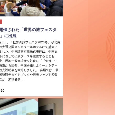
開催された「世界の旅フェスタ
冬」に出展
2月8日、「世界の旅フェスタ2026冬」が北海
の大通公園メルキュールホテルにて盛大に
ました。中国駐東京観光代表処は、中国文
を代表して出展ブースを設置するととも
中、現地一般来場者を対象に「『你好！中
海道から出発、中国を旅しよう―」をテー
観光説明会を実施しました。 会場では、最
国語観光ガイドブックや観光マップを多数
か、来場者参...
-10