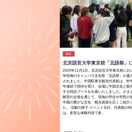
報告
北京語言大学東京校「北語祭」
2025年11月1日、北京語言大学東京校にお
年恒例のキャンパス文化祭「北語祭」が盛
されました。中国駐東京観光代表処は、昨
年連続で招待を受け、会場に中国文化と観
する特設ブースを出展いたしました。さま
験型の企画を通じて、現地の学生や市民の
中国の豊かな文化・観光資源を広くご紹介
た。 活動の様子 イベント当日、代表処の
は、多彩な体験内容で多...