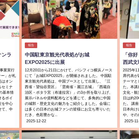
報告
報告
オンラ
中国駐東京観光代表処がお城
「你好
EXPO2025に出展
西武文
進事業実行
12月20日から21日にかけて、パシフィコ横浜ノース
2025
ナー」が札
にて「お城EXPO2025」が開催されました。 中国駐
席代表が
処はオン
東京観光代表処は、中国ブースとして出展し、「江
テーマと
るセミナ
西省・望仙谷景区」「雲南省・麗江古城」「西蔵自
た。本講
の基本情
治区・ポタラ宮（布達拉宮）」の3か所を取り上げ、
文化・観
けるポイ
展示パネルや資料配布などを通じて、多角的に中国
日は約2
安を中心
の城郭・歴史文化の魅力をご紹介しました。会場に
た。 講
せて、中
は多くの日本のお城ファンの皆様にお立ち寄りいた
日本向け
だき、色彩豊かな...
や、その成
2025-12-22
2025-11