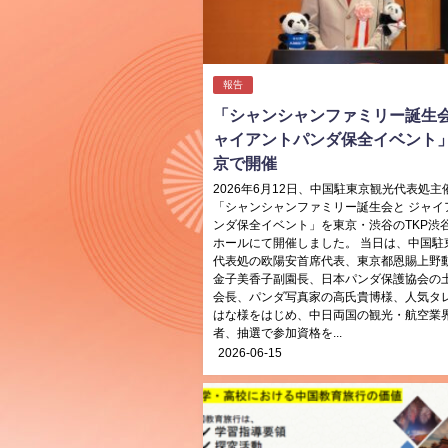
報告
「シャンシャンファミリー誕生会
ャイアントパンダ保全イベント
京で開催
2026年6月12日、中国駐東京観光代表処主
「シャンシャンファミリー誕生会と ジャイ
ンダ保全イベント」を東京・渋谷のTKP渋
ホールにて開催しました。 当日は、中国駐
代表処の欧陽安首席代表、東京都恩賜上野
金子美香子副園長、日本パンダ保護協会の
会長、パンダ写真家の高氏貴博様、人気タ
はな様をはじめ、中日両国の観光・航空業
者、抽選で参加資格を...
2026-06-15