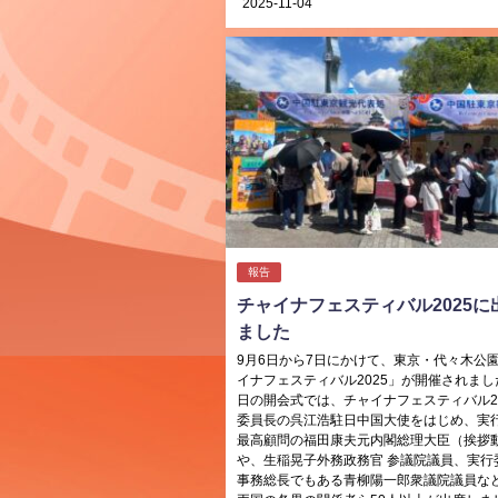
2025-11-04
報告
チャイナフェスティバル2025に
ました
9月6日から7日にかけて、東京・代々木公
イナフェスティバル2025」が開催されまし
日の開会式では、チャイナフェスティバル20
委員長の呉江浩駐日中国大使をはじめ、実
最高顧問の福田康夫元内閣総理大臣（挨拶
や、生稲晃子外務政務官 参議院議員、実行
事務総長でもある青柳陽一郎衆議院議員な