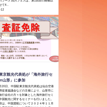
のブース 四川フェスは、第1回目の開催以
て4...
-12
東京観光代表処が「海外旅行セ
in山形」に参加
年2月20日、中国駐東京観光代表処は仙台空港
用促進協議会などの主催により、山形市に
旅行会社の方々を対象とした海外旅行セミ
中国観光に関するセミナーを行いました。
容は、中国渡航について２０２４年１１月