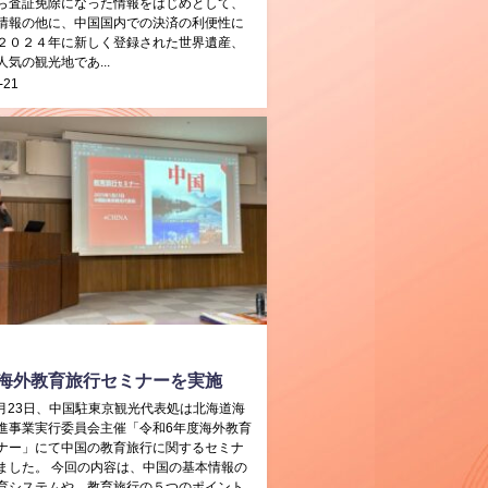
ら査証免除になった情報をはじめとして、
情報の他に、中国国内での決済の利便性に
２０２４年に新しく登録された世界遺産、
気の観光地であ...
-21
海外教育旅行セミナーを実施
年1月23日、中国駐東京観光代表処は北海道海
進事業実行委員会主催「令和6年度海外教育
ナー」にて中国の教育旅行に関するセミナ
ました。 今回の内容は、中国の基本情報の
育システムや、教育旅行の５つのポイント