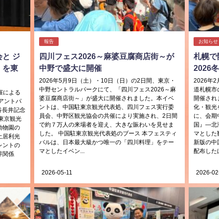
報告
お知らせ
と ジ
四川フェス2026～麻婆豆腐商店街～が
札幌で
」を東
中野で盛大に開催
2026
2026年5月9日（土）・10日（日）の2日間、東京・
2026年
中野セントラルパークにて、「四川フェス2026～麻
道札幌市
催による
婆豆腐商店街～」が盛大に開催されました。本イベ
開催され
アントパ
ントは、中国駐東京観光代表処、四川フェス実行委
化・観光
谷長井記念
員会、中野区観光協会の共催により実施され、2日間
に、会期
東京観光
で約７万人の来場者を迎え、大きな賑わいを見せま
国』―北
動物園の
した。 中国駐東京観光代表処のブース 本フェスティ
マとした
土居利光
バルは、日本最大級かつ唯一の「四川料理」をテー
新版の中
レントの
マとしたイベン...
配布したほ
界関係
2026-05-11
2026-02