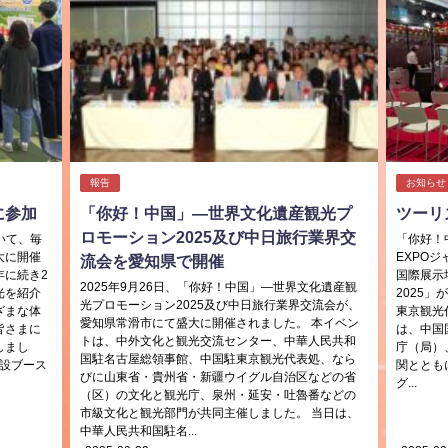
報告
お知らせ
に参加
「你好！中国」―世界文化遺産観光プ
ツーリ
ロモーション2025及び中日旅行業界交
いて、毎
「你好！
大に開催
EXPOジ
流会を愛知県で開催
年に続き2
国際展示
2025年9月26日、「你好！中国」―世界文化遺産観
光を紹介
2025
光プロモーション2025及び中日旅行業界交流会が、
ざまな体
東京観光
愛知県常滑市にて盛大に開催されました。 本イベン
皆さまに
は、中国
トは、中外文化と観光交流センター、中華人民共和
しまし
庁（局）
国駐名古屋総領事館、中国駐東京観光代表処、なら
特設ブース
関ととも
びに山東省・貴州省・新疆ウイグル自治区などの省
グ...
（区）の文化と観光庁、泉州・延安・吐魯番などの
市級文化と観光部門が共同主催しました。 当日は、
中華人民共和国駐名...