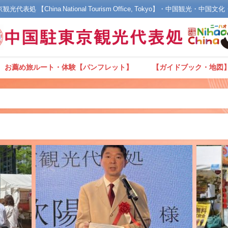
光代表処 【China National Tourism Office, Tokyo】・中国観光・中国
お薦め旅ルート・体験【パンフレット】
【ガイドブック・地図