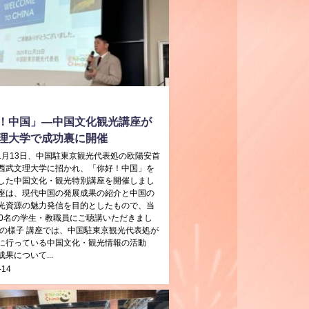
！中国」—中国文化観光講座が
理大学で成功裏に開催
年11月13日、中国駐東京観光代表処の欧陽安首
西武文理大学に招かれ、「你好！中国」を
した中国文化・観光特別講座を開催しまし
座は、現代中国の発展成果の紹介と中国の
光資源の魅力発信を目的としたもので、当
00名の学生・教職員にご聴講いただきまし
座の様子 講座では、中国駐東京観光代表処が
に行っている中国文化・観光情報の活動
果について...
-14