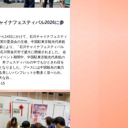
ャイナフェスティバル2026に参
日から14日にかけて、石川チャイナフェスティ
26実行委員会の主催、中国駐東京観光代表処
援により、「石川チャイナフェスティバル
」が石川県金沢市で盛大に開催されました。 会
 イベント期間中、中国駐東京観光代表処の
、本フェスティバルの中でもひときわ目を
となりました。ブースには中国観光の魅力
る美しいパンフレットが数多く並べられ、
な自...
-15