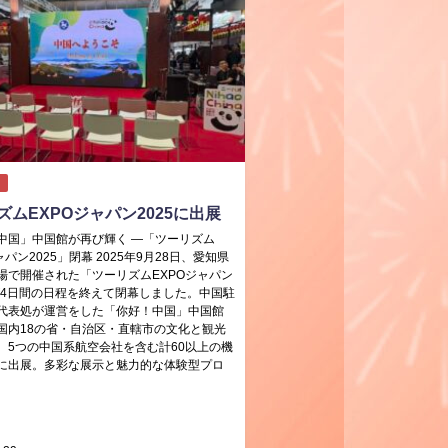
ズムEXPOジャパン2025に出展
中国」中国館が再び輝く ―「ツーリズム
ャパン2025」閉幕 2025年9月28日、愛知県
場で開催された「ツーリズムEXPOジャパン
」が4日間の日程を終えて閉幕しました。中国駐
代表処が運営をした「你好！中国」中国館
国内18の省・自治区・直轄市の文化と観光
、5つの中国系航空会社を含む計60以上の機
に出展。多彩な展示と魅力的な体験型プロ