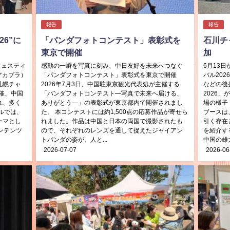
報告
報告
6”に
「パンダフォトコンテスト」表彰式を
石川チ
東京で開催
加
フェスティ
感動の一瞬を写真に刻み、中日友好を未来へつなぐ
6月13
アカプラ）
「パンダフォトコンテスト」表彰式を東京で開催
バル20
札幌チャ
2026年7月3日、中国駐東京観光代表処が主催する
などの後
催、中国
「パンダフォトコンテスト―写真で未来へ届ける、
2026
れ、多く
ありがとう―」の表彰式が東京都内で開催されまし
場の様子
ルでは、
た。 本コンテストには約1,500点の応募作品が寄せら
ブースは
ーマとし
れました。作品は中国と日本の両国で撮影されたも
引く存在
ンテンツ
ので、それぞれのレンズを通して捉えたジャイアン
を紹介す
トパンダの姿が、人と...
中国の雄大
2026-07-07
2026-06