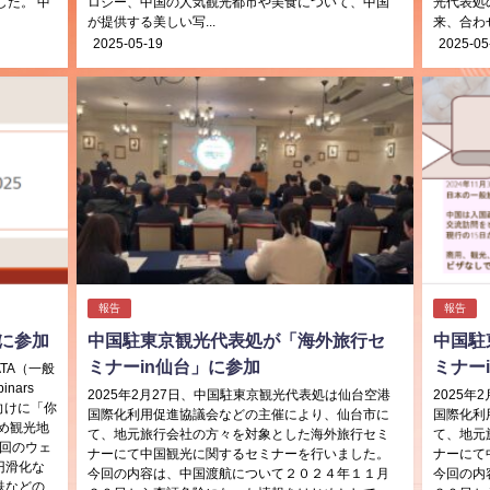
した。 中
ロジー、中国の人気観光都市や美食について、中国
光代表処
が提供する美しい写...
来、合わせ
2025-05-19
2025-05
報告
報告
回）に参加
中国駐東京観光代表処が「海外旅行セ
中国駐
ミナーin仙台」に参加
ミナー
TA（一般
nars
2025年2月27日、中国駐東京観光代表処は仙台空港
2025
向けに「你
国際化利用促進協議会などの主催により、仙台市に
国際化利
め観光地
て、地元旅行会社の方々を対象とした海外旅行セミ
て、地元
今回のウェ
ナーにて中国観光に関するセミナーを行いました。
ナーにて
円滑化な
今回の内容は、中国渡航について２０２４年１１月
今回の内
鉄などの