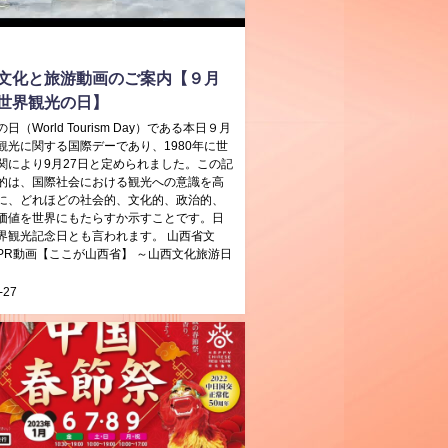
文化と旅游動画のご案内【９月
世界観光の日】
日（World Tourism Day）である本日９月
観光に関する国際デーであり、1980年に世
関により9月27日と定められました。この記
的は、国際社会における観光への意識を高
に、どれほどの社会的、文化的、政治的、
価値を世界にもたらすか示すことです。日
界観光記念日とも言われます。 山西省文
PR動画【ここが山西省】 ～山西文化旅游日
-27