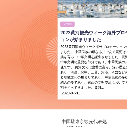
その他
2023黄河観光ウィーク海外プロ
ョンが始まりました
2023黄河観光ウィーク海外プロモーション
ました。 中華民族の母なる川である黄河は
族を育み、中華文明を誕生させました。黄
中華文明の重要な部分であり、中華民族の
魂です。 黄河文化は含蓄に富み、深い歴史
あり、河湟、関中、三晋、河洛、斉魯など
る地域文化の集まりであり、中華民族の多
統合の要であり、東西の文明交流において
割を担ってきました。黄河...
2023-07-31
中国駐東京観光代表処