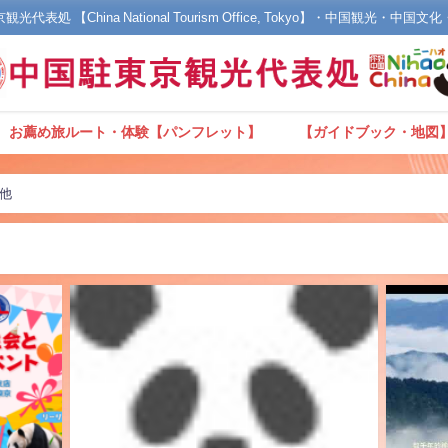
光代表処 【China National Tourism Office, Tokyo】・中国観光・中国
お薦め旅ルート・体験【パンフレット】
【ガイドブック・地図
他