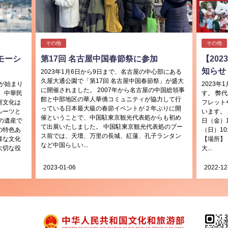
その他
その他
モーシ
第17回 名古屋中国春節祭に参加
【202
知らせ
2023年1月6日から9日まで、名古屋の中心部にある
久屋大通公園で「第17回 名古屋中国春節祭」が盛大
が始まり
2023年
に開催されました。 2007年から名古屋の中国総領事
、中華民
す。 弊
館と中部地区の華人華僑コミュニティが協力して行
河文化は
フレット
っている日本最大級の春節イベントが２年ぶりに開
ルーツと
います。
催ということで、中国駐東京観光代表処からも初め
の遺産で
日（金）10
て出展いたしました。 中国駐東京観光代表処のブー
の特色あ
（日）10:
ス前では、天壇、万里の長城、紅蓮、孔子ランタン
様な文化
【場所】 
など中国らしい...
大切な役
大...
2023-01-06
2022-12