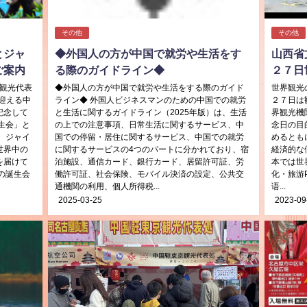
その他
その他
とジャ
◆外国人の方が中国で就労や生活をす
山西省
ご案内
る際のガイドライン◆
２７日
京観光代表
◆外国人の方が中国で就労や生活をする際のガイド
世界観光の
迎える中
ライン◆ 外国人ビジネスマンのための中国での就労
２７日は
記念して
と生活に関するガイドライン（2025年版）は、生活
界観光機
生会」と
の上での注意事項、日常生活に関するサービス、中
念日の目
 ジャイ
国での停留・居住に関するサービス、中国での就労
めるとも
世界中の
に関するサービスの4つのパートに分かれており、宿
経済的な
を届けて
泊施設、通信カード、銀行カード、居留許可証、労
本では世
の誕生会
働許可証、社会保険、モバイル決済の設定、公共交
化・旅游
通機関の利用、個人所得税...
语...
2025-03-25
2023-09