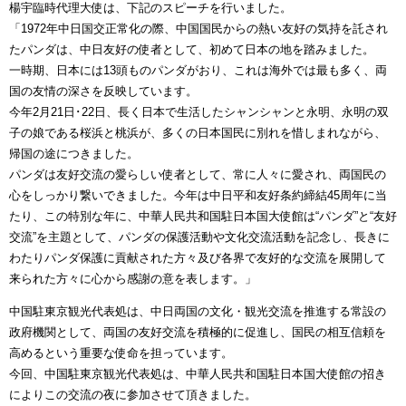
楊宇臨時代理大使は、下記のスピーチを行いました。
「1972年中日国交正常化の際、中国国民からの熱い友好の気持を託され
たパンダは、中日友好の使者として、初めて日本の地を踏みました。
一時期、日本には13頭ものパンダがおり、これは海外では最も多く、両
国の友情の深さを反映しています。
今年2月21日･22日、長く日本で生活したシャンシャンと永明、永明の双
子の娘である桜浜と桃浜が、多くの日本国民に別れを惜しまれながら、
帰国の途につきました。
パンダは友好交流の愛らしい使者として、常に人々に愛され、両国民の
心をしっかり繋いできました。今年は中日平和友好条約締結45周年に当
たり、この特別な年に、中華人民共和国駐日本国大使館は“パンダ”と“友好
交流”を主題として、パンダの保護活動や文化交流活動を記念し、長きに
わたりパンダ保護に貢献された方々及び各界で友好的な交流を展開して
来られた方々に心から感謝の意を表します。」
中国駐東京観光代表処は、中日両国の文化・観光交流を推進する常設の
政府機関として、両国の友好交流を積極的に促進し、国民の相互信頼を
高めるという重要な使命を担っています。
今回、中国駐東京観光代表処は、中華人民共和国駐日本国大使館の招き
によりこの交流の夜に参加させて頂きました。