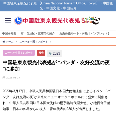
中国駐東京観光代表処 【China National Tourism Office, Tokyo】・中国観
光・中国文化・中国紹介
中国を知る
省・自治区・直轄市の紹介
お薦め旅ルート・体験【パンフレット】
ホーム
ニーハオ中国！レポート
中国駐東京観光代表処が "パンダ・友好交流の夜 "に
ニーハオ中国！レポート
報告
2023
中国駐東京観光代表処が "パンダ・友好交流の夜
"に参加
2023-03-17
2023年3月17日、中華人民共和国駐日本国大使館主催によるイベント“パ
ンダ・友好交流の夜”が東京のニューオータニホテルにて盛大に開催さ
れ、中華人民共和国駐日本国大使館の楊宇臨時代理大使、小池百合子都
知事、日本の各界からの友人・青年代表約230人が出席しました。