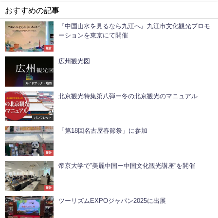
おすすめの記事
『中国山水を見るなら九江へ』九江市文化観光プロモ
ーションを東京にて開催
報告
広州観光図
ガイドブック・地図
北京観光特集第八弾ー冬の北京観光のマニュアル
パンフレット
「第18回名古屋春節祭」に参加
報告
帝京大学で”美麗中国ー中国文化観光講座”を開催
報告
ツーリズムEXPOジャパン2025に出展