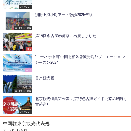
パンフレット
別冊上海小町アート散歩2025年版
ガイドブック・地図
第19回名古屋春節祭に出展しました
報告
”ニーハオ中国”中国北部氷雪観光海外プロモーション
シーズン2024
その他
貴州観光図
ガイドブック・地図
北京観光特集第五弾-北京特色古跡ガイド北京の幽静な
古跡巡り
パンフレット
中国駐東京観光代表処
〒105-0001