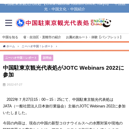
中国駐東京観光代表処 【China National Tourism Office, Tokyo】・中国観
光・中国文化・中国紹介
中国を知る
省・自治区・直轄市の紹介
お薦め旅ルート・体験【パンフレット】
ホーム
ニーハオ中国！レポート
中国駐東京観光代表処がJOTC Webinars 2022に参加
ニーハオ中国！レポート
説明会
中国駐東京観光代表処がJOTC Webinars 2022に
参加
2022-07-27
2022年７月27日15：00～15：25にて、中国駐東京観光代表処は
JATA（一般社団法人日本旅行業協会）主催のJOTC Webinars 2022に参加
いたしました。
今回の内容は、現在の中国の新型コロナウイルスへの水際対策や現地の