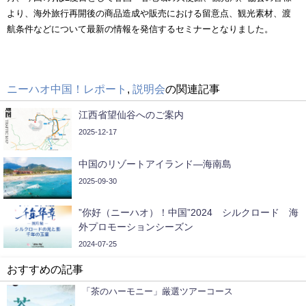
より、海外旅行再開後の商品造成や販売における留意点、観光素材、渡
航条件などについて最新の情報を発信するセミナーとなりました。
ニーハオ中国！レポート
,
説明会
の関連記事
江西省望仙谷へのご案内
2025-12-17
中国のリゾートアイランド—海南島
2025-09-30
”你好（ニーハオ）！中国”2024 シルクロード 海
外プロモーションシーズン
2024-07-25
おすすめの記事
「茶のハーモニー」厳選ツアーコース