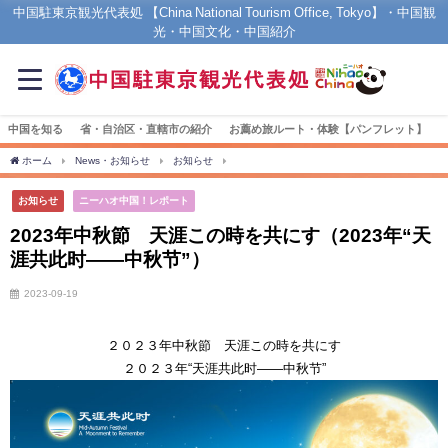
中国駐東京観光代表処 【China National Tourism Office, Tokyo】・中国観
光・中国文化・中国紹介
中国を知る
省・自治区・直轄市の紹介
お薦め旅ルート・体験【パンフレット】
ホーム
News・お知らせ
お知らせ
2023年中秋節 天涯この時を共にす（2023年
お知らせ
ニーハオ中国！レポート
2023年中秋節 天涯この時を共にす（2023年“天
涯共此时——中秋节”）
2023-09-19
２０２３年中秋節 天涯この時を共にす
２０２３年“天涯共此时——中秋节”