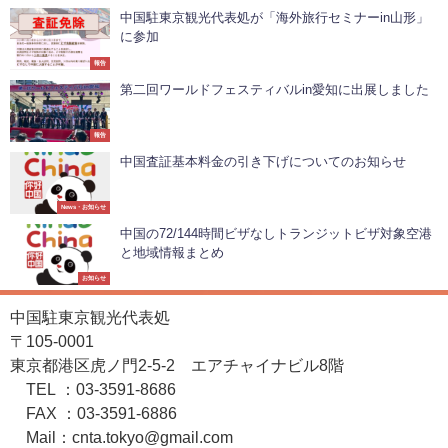
中国駐東京観光代表処が「海外旅行セミナーin山形」
に参加
報告
第二回ワールドフェスティバルin愛知に出展しました
報告
中国査証基本料金の引き下げについてのお知らせ
News・お知らせ
中国の72/144時間ビザなしトランジットビザ対象空港
と地域情報まとめ
お知らせ
中国駐東京観光代表処
〒105-0001
東京都港区虎ノ門2-5-2 エアチャイナビル8階
TEL ：03-3591-8686
FAX ：03-3591-6886
Mail：cnta.tokyo@gmail.com