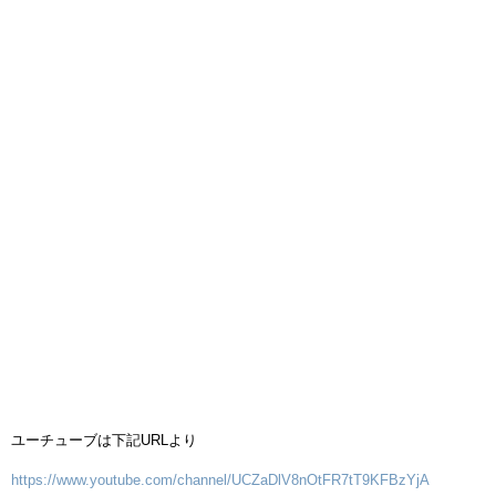
ユーチューブは下記URLより
https://www.youtube.com/channel/UCZaDlV8nOtFR7tT9KFBzYjA