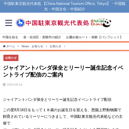
中国駐東京観光代表処 【China National Tourism Office, Tokyo】・中国観
光・中国文化・中国紹介
中国を知る
省・自治区・直轄市の紹介
お薦め旅ルート・体験【パンフレット】
ホーム
News・お知らせ
お知らせ
ジャイアントパンダ保全とリーリー誕生記念イ
お知らせ
ジャイアントパンダ保全とリーリー誕生記念イベ
ントライブ配信のご案内
2023-08-14
ジャイアントパンダ保全とリーリー誕生記念イベントライブ配信
この度8月16日をもって１８歳のお誕生日を迎える、恩賜上野動物園で
飼育されているリーリーにつきまして、中国駐東京観光代表処などの主
催で