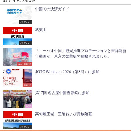
中国での決済ガイド
パンフレット
武夷山
パンフレット
「ニーハオ中国」観光推進プロモーションと吉祥龍新
年動画が、東京の繁華街で放映されました。
News・お知らせ
JOTC Webinars 2024（第3回）に参加
お知らせ
第17回 名古屋中国春節祭に参加
その他
高句麗王城，王陵および貴族陵墓
パンフレット