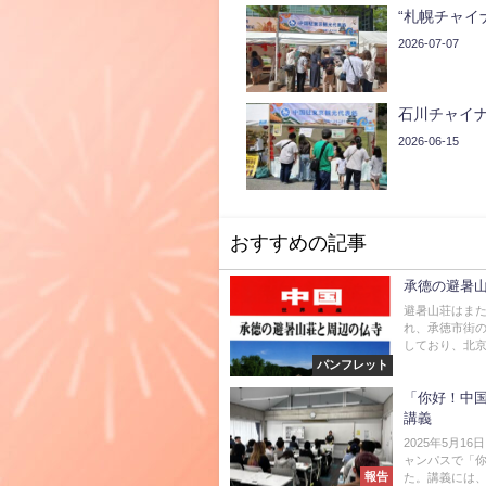
“札幌チャイ
2026-07-07
石川チャイナ
2026-06-15
おすすめの記事
承德の避暑
避暑山荘はま
れ、承徳市街
しており、北京ま
パンフレット
「你好！中国
講義
2025年5月
ャンパスで「你
報告
た。講義には、