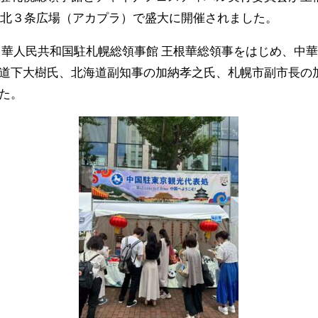
北３条広場（アカプラ）で盛大に開催されました。
中華人民共和国駐札幌総領事館 王根華総領事をはじめ、中
道下大樹氏、北海道副知事の加納孝之氏、札幌市副市長の
た。