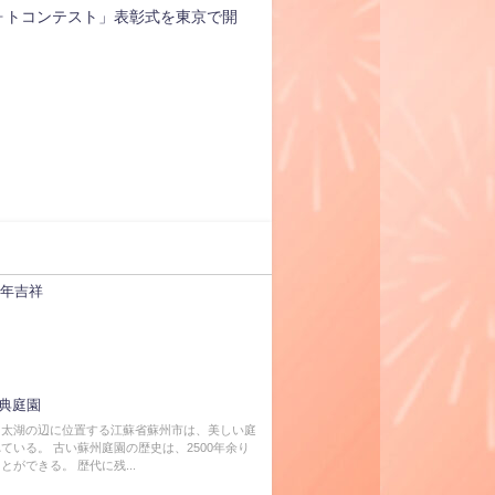
ォトコンテスト」表彰式を東京で開
馬年吉祥
典庭園
、太湖の辺に位置する江蘇省蘇州市は、美しい庭
ている。 古い蘇州庭園の歴史は、2500年余り
とができる。 歴代に残...