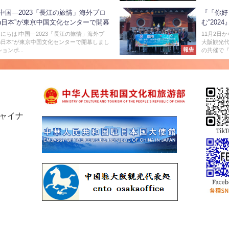
!中国―2023「長江の旅情」海外プロ
『「你好
in日本”が東京中国文化センターで開幕
む”20
んにちは!中国―2023「長江の旅情」海外プ
11月2日
in日本”が東京中国文化センターで開幕しまし
大阪観光
報告
ョンポ...
の共催で『
チャイナ