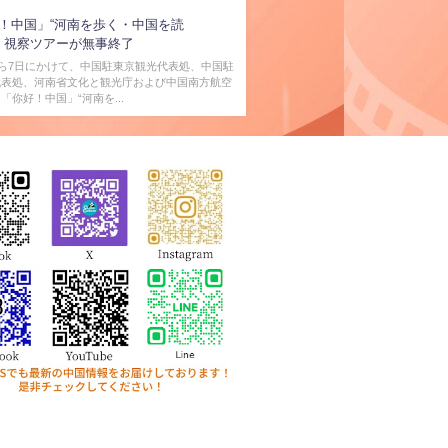
！中国」“河南を歩く・中国を読
24』視察ツアーが無事終了
から7日にかけて、中国駐東京観光代表処、中国駐
代表処、河南省文化と観光庁および中国南方航空
「你好！中国」“河南を...