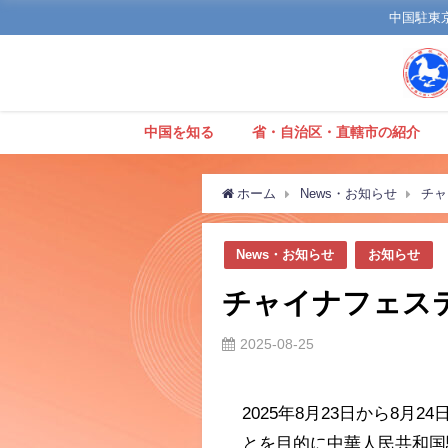
中国駐東京観
中国を知る
省・自治区・直轄市の紹介
ホーム
News・お知らせ
チャ
News・お知らせ
お知らせ
チャイナフェステ
2025-08-25
2025
年
8
月
23
日から
8
月
24
とを目的に中華人民共和国