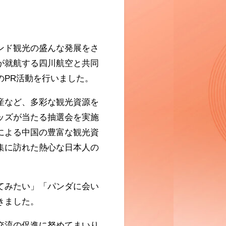
ンド観光の盛んな発展をさ
が就航する四川航空と共同
の
PR
活動を行いました。
産など、多彩な観光資源を
ッズが当たる抽選会を実施
による中国の豊富な観光資
集に訪れた熱心な日本人の
てみたい」「パンダに会い
きました。
交流の促進に努めてまいり