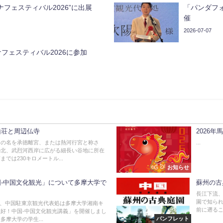
ナフェスティバル2026”に出展
「パンダフ
催
2026-07-07
フェスティバル2026に参加
山荘と周辺仏寺
2026年
たの名を承徳離宮、または熱河行宮と称さ
...
の北、武烈河西岸に広がる細長い谷地に所在
では230キロメートル...
お知らせ
-中国文化観光」について多摩大学で
蘇州の古
長江下流
園で知られ
16日、中国駐東京観光代表処は多摩大学湘南キ
前に遡るこ
好！中国-中国文化観光講義」を開催しまし
パンフレット
多摩大学の学生...