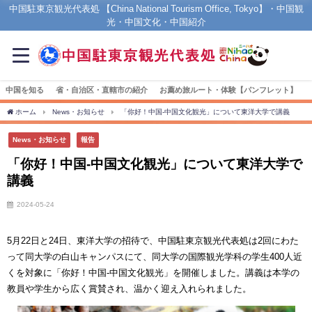
中国駐東京観光代表処 【China National Tourism Office, Tokyo】・中国観
光・中国文化・中国紹介
中国を知る
省・自治区・直轄市の紹介
お薦め旅ルート・体験【パンフレット】
ホーム
News・お知らせ
「你好！中国-中国文化観光」について東洋大学で講義
News・お知らせ
報告
「你好！中国-中国文化観光」について東洋大学で
講義
2024-05-24
5月22日と24日、東洋大学の招待で、中国駐東京観光代表処は2回にわた
って同大学の白山キャンパスにて、同大学の国際観光学科の学生400人近
くを対象に「你好！中国-中国文化観光」を開催しました。講義は本学の
教員や学生から広く賞賛され、温かく迎え入れられました。