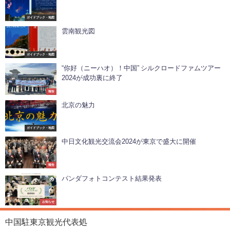
ガイドブック・地図
雲南観光図
ガイドブック・地図
“你好（ニーハオ）！中国” シルクロードファムツアー
2024が成功裏に終了
報告
北京の魅力
ガイドブック・地図
中日文化観光交流会2024が東京で盛大に開催
報告
パンダフォトコンテスト結果発表
お知らせ
中国駐東京観光代表処