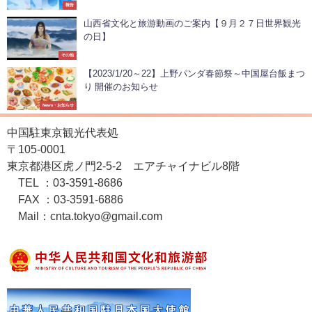
報告
山西省文化と旅游動画のご案内【９月２７日世界観光
の日】
その他
【2023/1/20～22】上野パンダ春節祭～中国屋台飯まつ
り 開催のお知らせ
News・お知らせ
中国駐東京観光代表処
〒105-0001
東京都港区虎ノ門2-5-2 エアチャイナビル8階
TEL ：03-3591-8686
FAX ：03-3591-6886
Mail：cnta.tokyo@gmail.com