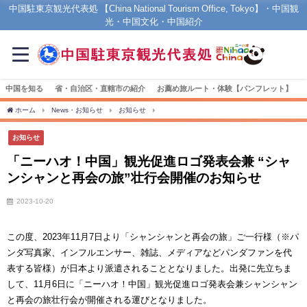
中国駐東京観光代表処 【China National Tourism Office, Tokyo】・中国観
光・中国文化・中国紹介
中国を知る
省・自治区・直轄市の紹介
お薦め旅ルート・体験【パンフレット】
ホーム
News・お知らせ
お知らせ
「ニーハオ！中国」観光促進ロゴ発表会兼 “シ
お知らせ
「ニーハオ！中国」観光促進ロゴ発表会兼 “シャ
ンシャンと再会の旅”壮行会開催のお知らせ
2023-10-20
この度、2023年11月7日より「シャンシャンと再会の旅」ご一行様（※パ
ンダ写真家、インフルエンサー、雑誌、メディアなどパンダファンを代
表する皆様）が日本より派遣されることとなりました。出発に先立ちま
して、11月6日に「ニーハオ！中国」観光促進ロゴ発表会兼シャンシャン
と再会の旅壮行会が開催される運びとなりました。