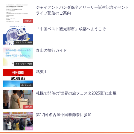
ジャイアントパンダ保全とリーリー誕生記念イベント
ライブ配信のご案内
お知らせ
「中国ベスト観光都市」成都へようこそ
ガイドブック・地図
泰山の旅行ガイド
ガイドブック・地図
武夷山
パンフレット
札幌で開催の“世界の旅フェスタ2025夏”に出展
お知らせ
第17回 名古屋中国春節祭に参加
その他