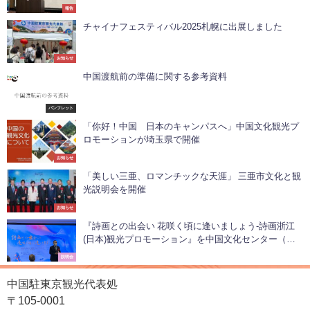
報告
チャイナフェスティバル2025札幌に出展しました
お知らせ
中国渡航前の準備に関する参考資料
パンフレット
「你好！中国 日本のキャンパスへ」中国文化観光プ
ロモーションが埼玉県で開催
お知らせ
「美しい三亜、ロマンチックな天涯」 三亜市文化と観
光説明会を開催
お知らせ
『詩画との出会い 花咲く頃に逢いましょう-詩画浙江
(日本)観光プロモーション』を中国文化センター（東
京）で開催
説明会
中国駐東京観光代表処
〒105-0001