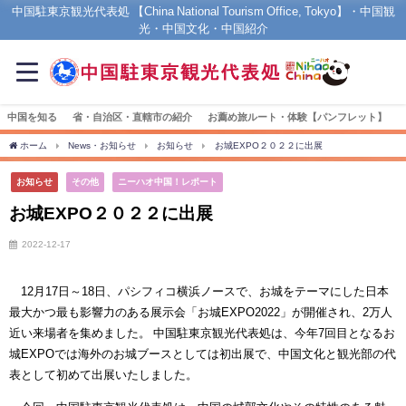
中国駐東京観光代表処 【China National Tourism Office, Tokyo】・中国観
光・中国文化・中国紹介
中国を知る
省・自治区・直轄市の紹介
お薦め旅ルート・体験【パンフレット】
ホーム
News・お知らせ
お知らせ
お城EXPO２０２２に出展
お知らせ
その他
ニーハオ中国！レポート
お城EXPO２０２２に出展
2022-12-17
12月17日～18日、パシフィコ横浜ノースで、お城をテーマにした日本
最大かつ最も影響力のある展示会「お城EXPO2022」が開催され、2万人
近い来場者を集めました。 中国駐東京観光代表処は、今年7回目となるお
城EXPOでは海外のお城ブースとしては初出展で、中国文化と観光部の代
表として初めて出展いたしました。