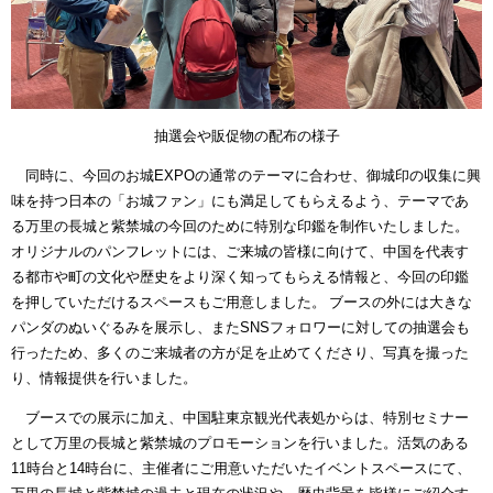
抽選会や販促物の配布の様子
同時に、今回のお城EXPOの通常のテーマに合わせ、御城印の収集に興
味を持つ日本の「お城ファン」にも満足してもらえるよう、テーマであ
る万里の長城と紫禁城の今回のために特別な印鑑を制作いたしました。
オリジナルのパンフレットには、ご来城の皆様に向けて、中国を代表す
る都市や町の文化や歴史をより深く知ってもらえる情報と、今回の印鑑
を押していただけるスペースもご用意しました。 ブースの外には大きな
パンダのぬいぐるみを展示し、またSNSフォロワーに対しての抽選会も
行ったため、多くのご来城者の方が足を止めてくださり、写真を撮った
り、情報提供を行いました。
ブースでの展示に加え、中国駐東京観光代表処からは、特別セミナー
として万里の長城と紫禁城のプロモーションを行いました。活気のある
11時台と14時台に、主催者にご用意いただいたイベントスペースにて、