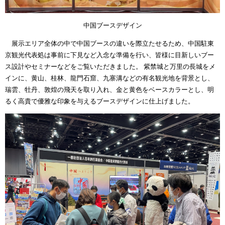
中国ブースデザイン
展示エリア全体の中で中国ブースの違いを際立たせるため、中国駐東
京観光代表処は事前に下見など入念な準備を行い、皆様に目新しいブー
ス設計やセミナーなどをご覧いただきました。 紫禁城と万里の長城をメ
インに、黄山、桂林、龍門石窟、九寨溝などの有名観光地を背景とし、
瑞雲、牡丹、敦煌の飛天を取り入れ、金と黄色をベースカラーとし、明
るく高貴で優雅な印象を与えるブースデザインに仕上げました。