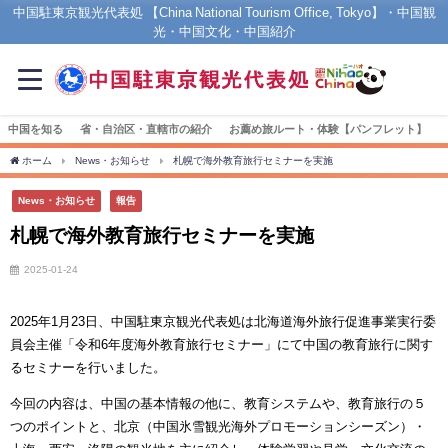
中国駐東京観光代表処 【China National Tourism Office, Tokyo】・中国観
光・中国文化・中国紹介
中国を知る
省・自治区・直轄市の紹介
お薦め旅ルート・体験【パンフレット】
ホーム
News・お知らせ
札幌で海外教育旅行セミナーを実施
News・お知らせ
報告
札幌で海外教育旅行セミナーを実施
2025-01-24
2025
年
1
月
23
日、中国駐東京観光代表処は北海道海外旅行促進事業実行委
員会主催「令和
6
年度海外教育旅行セミナー」にて中国の教育旅行に関す
るセミナーを行いました。
今回の内容は、中国の基本情報の他に、教育システムや、教育旅行の５
つのポイントと、北京（中国氷雪観光海外プロモーションシーズン）・