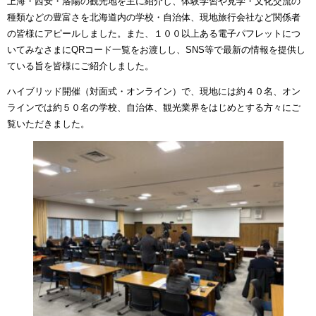
上海・西安・洛陽の観光地を主に紹介し、体験学習や見学・文化交流の
種類などの豊富さを北海道内の学校・自治体、現地旅行会社など関係者
の皆様にアピールしました。また、１００以上ある電子パフレットにつ
いてみなさまに
QR
コード一覧をお渡しし、
SNS
等で最新の情報を提供し
ている旨を皆様にご紹介しました。
ハイブリッド開催（対面式・オンライン）で、現地には約４０名、オン
ラインでは約５０名の学校、自治体、観光業界をはじめとする方々にご
覧いただきました。