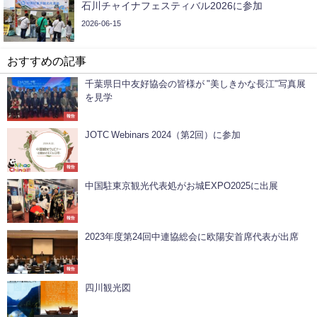
石川チャイナフェスティバル2026に参加
2026-06-15
おすすめの記事
千葉県日中友好協会の皆様が "美しきかな長江"写真展
を見学
報告
JOTC Webinars 2024（第2回）に参加
報告
中国駐東京観光代表処がお城EXPO2025に出展
報告
2023年度第24回中連協総会に欧陽安首席代表が出席
報告
四川観光図