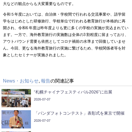
大などの観点からも大変重要なものです。
令和５年度においては、自治体・学校間で行われる交流事業や、語学留
学をはじめとした研修旅行、学校単位で行われる教育旅行が本格的に再
開され、令和
6
年度は昨年度よりも更に多くの学校の実施が見込まれてい
ます。一方で、海外教育旅行の実施数は全体の
3
割程度に留まっており、
アウトバウンド需要も依然としてコロナ禍前の水準まで回復していませ
ん。今回、更なる海外教育旅行の実施に繋げるため、学校関係者等を対
象としたセミナーが実施されました。
News・お知らせ
,
報告
の関連記事
“札幌チャイナフェスティバル2026”に出展
2026-07-07
「パンダフォトコンテスト」表彰式を東京で開催
2026-07-07