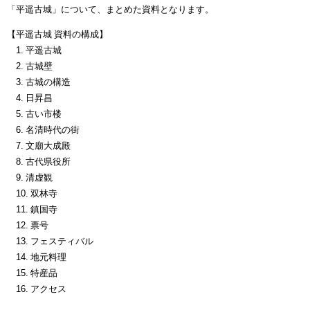
「平遥古城」について、まとめた資料となります。
【平遥古城 資料の構成】
1. 平遥古城
2. 古城壁
3. 古城の構造
4. 日昇昌
5. 古い市楼
6. 名清時代の街
7. 文廟大成殿
8. 古代県役所
9. 清虚観
10. 双林寺
11. 鎮国寺
12. 票号
13. フェスティバル
14. 地元料理
15. 特産品
16. アクセス