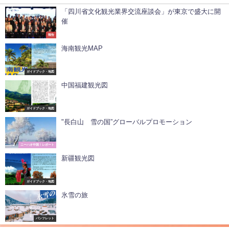
「四川省文化観光業界交流座談会」が東京で盛大に開
催
報告
海南観光MAP
ガイドブック・地図
中国福建観光図
ガイドブック・地図
"長白山 雪の国”グローバルプロモーション
ニーハオ中国！レポート
新疆観光図
ガイドブック・地図
氷雪の旅
パンフレット