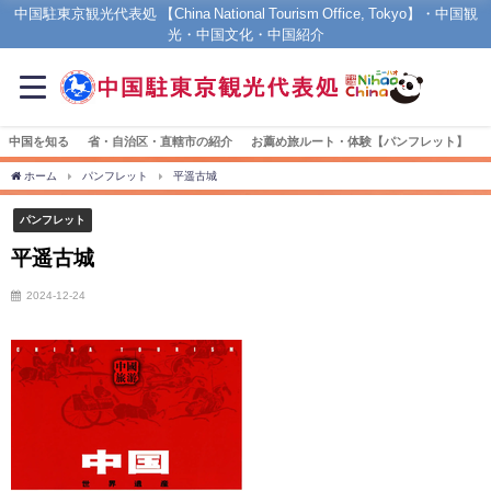
中国駐東京観光代表処 【China National Tourism Office, Tokyo】・中国観
光・中国文化・中国紹介
中国を知る
省・自治区・直轄市の紹介
お薦め旅ルート・体験【パンフレット】
ホーム
パンフレット
平遥古城
パンフレット
平遥古城
2024-12-24