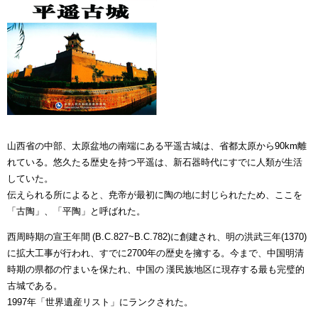
山西省の中部、太原盆地の南端にある平遥古城は、省都太原から90km離
れている。悠久たる歴史を持つ平遥は、新石器時代にすでに人類が生活
していた。
伝えられる所によると、尭帝が最初に陶の地に封じられたため、ここを
「古陶」、「平陶」と呼ばれた。
西周時期の宣王年間 (B.C.827~B.C.782)に創建され、明の洪武三年(1370)
に拡大工事が行われ、すでに2700年の歴史を擁する。今まで、中国明清
時期の県都の佇まいを保たれ、中国の 漢民族地区に現存する最も完璧的
古城である。
1997年「世界遺産リスト」にランクされた。