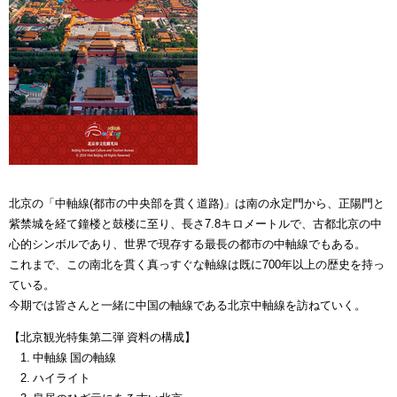
北京の「中軸線(都市の中央部を貫く道路)」は南の永定門から、正陽門と
紫禁城を経て鐘楼と鼓楼に至り、長さ7.8キロメートルで、古都北京の中
心的シンボルであり、世界で現存する最長の都市の中軸線でもある。
これまで、この南北を貫く真っすぐな軸線は既に700年以上の歴史を持っ
ている。
今期では皆さんと一緒に中国の軸線である北京中軸線を訪ねていく。
【北京観光特集第二弾 資料の構成】
1. 中軸線 国の軸線
2. ハイライト