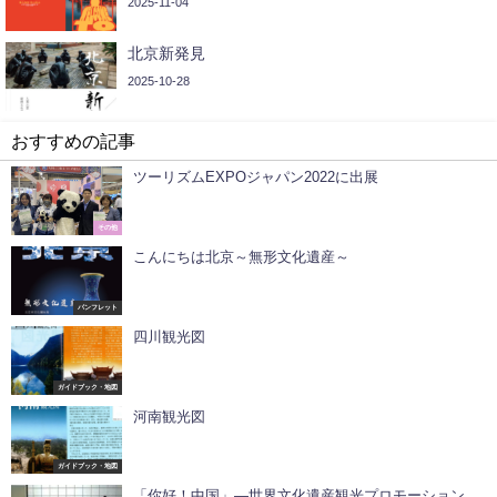
2025-11-04
北京新発見
2025-10-28
おすすめの記事
ツーリズムEXPOジャパン2022に出展
その他
こんにちは北京～無形文化遺産～
パンフレット
四川観光図
ガイドブック・地図
河南観光図
ガイドブック・地図
「你好！中国」―世界文化遺産観光プロモーション