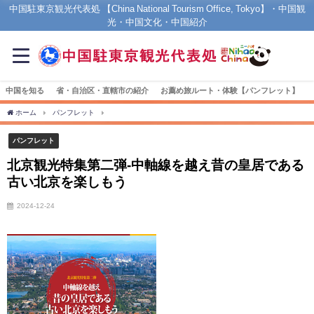
中国駐東京観光代表処 【China National Tourism Office, Tokyo】・中国観
光・中国文化・中国紹介
中国を知る
省・自治区・直轄市の紹介
お薦め旅ルート・体験【パンフレット】
ホーム
パンフレット
北京観光特集第二弾-中軸線を越え昔の皇居である古い北京を楽
パンフレット
北京観光特集第二弾-中軸線を越え昔の皇居である
古い北京を楽しもう
2024-12-24