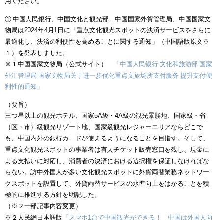
用ください。
① 中国人民銀行、中国文化と観光部、中国国家外貨管理局、中国国家文
物局は2024年4月1日に「重点文化観光スポットの決済サービスをさらに
最適化し、決済の利便性を高めることに関する通知」（中国語版原文※
１）を発表しました。
※１中国国家文物局（公式サイト）
「中国人民银行 文化和旅游部 国家
外汇管理局 国家文物局关于进一步优化重点文旅场所支付服务 提升支付便
利性的通知」
（要旨）
三つ星以上の観光ホテル、国家5A級・4A級の観光景勝地、国家級・省
（区・市）級観光リゾート地、国家級観光レジャーエリアならどこで
も、中国内外の銀行カードが使えるようになることを目指す。そして、
重点文化観光スポットの事業者は有人チケット販売窓口を残し、現金に
よる支払いに対応し、消費者の決済における選択権を保証しなければな
らない。訪中外国人が多い文化観光スポットに外貨両替業務ネットワー
クスポットを設置して、外貨両替サービスの水準向上をはかることを積
極的に推進する方針を明記した。
（※２一部記事内容変更）
※２人民網日本語版
「スマホ1台で中国観光ができる！ 中国は外国人向