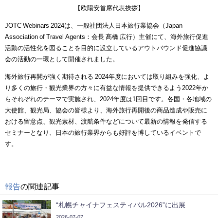
【欧陽安首席代表挨拶】
JOTC Webinars 2024は、一般社団法人日本旅行業協会（Japan
Association of Travel Agents：会長 髙橋 広行）主催にて、海外旅行促進
活動の活性化を図ることを目的に設立しているアウトバウンド促進協議
会の活動の一環として開催されました。
海外旅行再開が強く期待される 2024年度においては取り組みを強化、よ
り多くの旅行・観光業界の方々に有益な情報を提供できるよう2022年か
らそれぞれのテーマで実施され、2024年度は1回目です。各国・各地域の
大使館、観光局、協会の皆様より、海外旅行再開後の商品造成や販売に
おける留意点、観光素材、渡航条件などについて最新の情報を発信する
セミナーとなり、日本の旅行業界からも好評を博しているイベントで
す。
報告
の関連記事
“札幌チャイナフェスティバル2026”に出展
2026-07-07