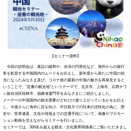
【セミナー資料】
今回の説明会は、査証の緩和や、決済の円滑化など、海外からの旅行
客を歓迎する中国国内のムードをお伝えし、新年度から新たに中国の担
当になったみなさま及び、コロナ後の最新の中国の魅力を再発見すると
いうことで、“定番の観光地”というテーマで、北京市、上海市、広西チワ
ン族自治区桂林市、福建省厦門市をみなさまにご紹介しました。
メーデーの中国国内の観光需要がどれだけ盛り上がっているかをお伝え
し、今後さらに海外に目を向け、中日双方での往来の活性化の為に、歴
史や、世界遺産、文化や現地までの交通手段について、画像やプロモー
ション動画を交えながらセミナーを行いました。
セミナーでは、300名を超える観光・文化業界関係者にご覧いただきまし