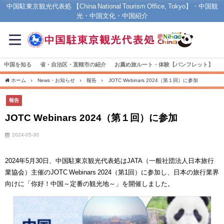
中国駐東京観光代表処 【China National Tourism Office, Tokyo】・中国観
光・中国文化・中国紹介
中国を知る
省・自治区・直轄市の紹介
お薦め旅ルート・体験【パンフレット】
ホーム
News・お知らせ
報告
JOTC Webinars 2024（第１回）に参加
報告
JOTC Webinars 2024（第１回）に参加
2024-05-30
2024年5月30日、中国駐東京観光代表処はJATA（一般社団法人日本旅行
業協会）主催のJOTC Webinars 2024（第1回）に参加し、日本の旅行業界
向けに「你好！中国～定番の観光地～」を開催しました。