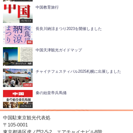
中国教育旅行
パンフレット
長良川納涼まつり2023を開催しました
報告
中国天津観光ガイドマップ
ガイドブック・地図
チャイナフェスティバル2025札幌に出展しました
お知らせ
秦の始皇帝兵馬俑
パンフレット
中国駐東京観光代表処
〒105-0001
東京都港区虎ノ門2-5-2 エアチャイナビル8階