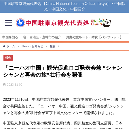
中国駐東京観光代表処 【China National Tourism Office, Tokyo】・中国観
光・中国文化・中国紹介
中国を知る
省・自治区・直轄市の紹介
お薦め旅ルート・体験【パンフレット】
ホーム
News・お知らせ
報告
「ニーハオ中国」観光促進ロゴ発表会兼 “シャンシ
報告
「ニーハオ中国」観光促進ロゴ発表会兼 “シャン
シャンと再会の旅”壮行会を開催
2023-11-06
2023年11月6日、中国駐東京観光代表処、東京中国文化センター、四川航
空が共同主催した、「ニーハオ！中国」観光促進ロゴ発表会兼“シャンシ
ャンと再会の旅”壮行会が東京中国文化センターで開催されました。
中国駐東京観光代表処の欧陽安首席代表、四川航空の魯珂支店長、日本