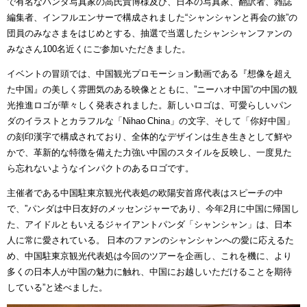
で有名なパンダ写真家の高氏貴博様及び、日本の写真家、翻訳者、雑誌
編集者、インフルエンサーで構成されました“シャンシャンと再会の旅”の
団員のみなさまをはじめとする、抽選で当選したシャンシャンファンの
みなさん100名近くにご参加いただきました。
イベントの冒頭では、中国観光プロモーション動画である『想像を超え
た中国』の美しく雰囲気のある映像とともに、”ニーハオ中国”の中国の観
光推進ロゴが華々しく発表されました。新しいロゴは、可愛らしいパン
ダのイラストとカラフルな「Nihao China」の文字、そして「你好中国」
の刻印漢字で構成されており、全体的なデザインは生き生きとして鮮や
かで、革新的な特徴を備えた力強い中国のスタイルを反映し、一度見た
ら忘れないようなインパクトのあるロゴです。
主催者である中国駐東京観光代表処の欧陽安首席代表はスピーチの中
で、”パンダは中日友好のメッセンジャーであり、今年2月に中国に帰国し
た、アイドルともいえるジャイアントパンダ「シャンシャン」は、日本
人に常に愛されている。 日本のファンのシャンシャンへの愛に応えるた
め、中国駐東京観光代表処は今回のツアーを企画し、これを機に、より
多くの日本人が中国の魅力に触れ、中国にお越しいただけることを期待
している”と述べました。