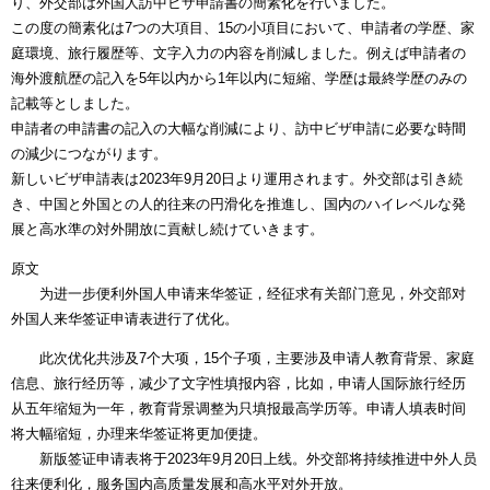
り、外交部は外国人訪中ビザ申請書の簡素化を行いました。
この度の簡素化は7つの大項目、15の小項目において、申請者の学歴、家
庭環境、旅行履歴等、文字入力の内容を削減しました。例えば申請者の
海外渡航歴の記入を5年以内から1年以内に短縮、学歴は最終学歴のみの
記載等としました。
申請者の申請書の記入の大幅な削減により、訪中ビザ申請に必要な時間
の減少につながります。
新しいビザ申請表は2023年9月20日より運用されます。外交部は引き続
き、中国と外国との人的往来の円滑化を推進し、国内のハイレベルな発
展と高水準の対外開放に貢献し続けていきます。
原文
为进一步便利外国人申请来华签证，经征求有关部门意见，外交部对
外国人来华签证申请表进行了优化。
此次优化共涉及7个大项，15个子项，主要涉及申请人教育背景、家庭
信息、旅行经历等，减少了文字性填报内容，比如，申请人国际旅行经历
从五年缩短为一年，教育背景调整为只填报最高学历等。申请人填表时间
将大幅缩短，办理来华签证将更加便捷。
新版签证申请表将于2023年9月20日上线。外交部将持续推进中外人员
往来便利化，服务国内高质量发展和高水平对外开放。