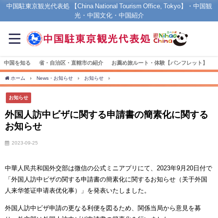
中国駐東京観光代表処 【China National Tourism Office, Tokyo】・中国観
光・中国文化・中国紹介
中国を知る
省・自治区・直轄市の紹介
お薦め旅ルート・体験【パンフレット】
ホーム
News・お知らせ
お知らせ
外国人訪中ビザに関する申請書の簡素化に関す
お知らせ
外国人訪中ビザに関する申請書の簡素化に関する
お知らせ
2023-09-25
中華人民共和国外交部は微信の公式ミニアプリにて、2023年9月20日付で
「外国人訪中ビザの関する申請書の簡素化に関するお知らせ（关于外国
人来华签证申请表优化事）」を発表いたしました。
外国人訪中ビザ申請の更なる利便を図るため、関係当局から意見を募