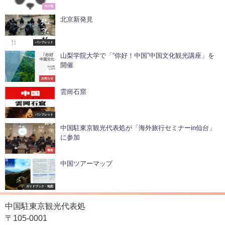
その他
北京新発見
パンフレット
山梨学院大学で「“你好！中国”中国文化観光講座」を
開催
お知らせ
雲崗石窟
パンフレット
中国駐東京観光代表処が「海外旅行セミナーin仙台」
に参加
報告
中国ツアーマップ
ガイドブック・地図
中国駐東京観光代表処
〒105-0001