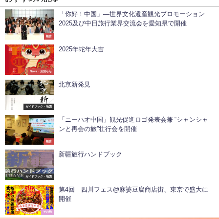
「你好！中国」―世界文化遺産観光プロモーション
2025及び中日旅行業界交流会を愛知県で開催
報告
2025年蛇年大吉
News・お知らせ
北京新発見
ガイドブック・地図
「ニーハオ中国」観光促進ロゴ発表会兼 “シャンシャ
ンと再会の旅”壮行会を開催
報告
新疆旅行ハンドブック
ガイドブック・地図
第4回 四川フェス@麻婆豆腐商店街、東京で盛大に
開催
その他