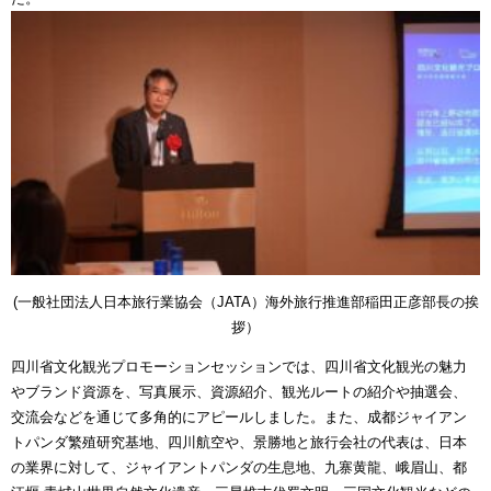
(一般社団法人日本旅行業協会（JATA）海外旅行推進部稲田正彦部長の挨
拶）
四川省文化観光プロモーションセッションでは、四川省文化観光の魅力
やブランド資源を、写真展示、資源紹介、観光ルートの紹介や抽選会、
交流会などを通じて多角的にアピールしました。また、成都ジャイアン
トパンダ繁殖研究基地、四川航空や、景勝地と旅行会社の代表は、日本
の業界に対して、ジャイアントパンダの生息地、九寨黄龍、峨眉山、都