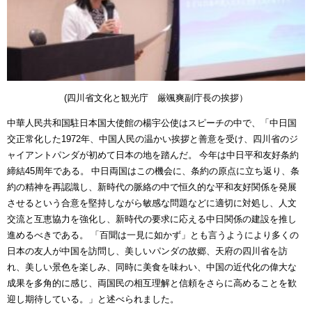
(四川省文化と観光庁 厳颯爽副庁長の挨拶）
中華人民共和国駐日本国大使館の楊宇公使はスピーチの中で、「中日国
交正常化した1972年、中国人民の温かい挨拶と善意を受け、四川省のジ
ャイアントパンダが初めて日本の地を踏んだ。 今年は中日平和友好条約
締結45周年である。 中日両国はこの機会に、条約の原点に立ち返り、条
約の精神を再認識し、新時代の脈絡の中で恒久的な平和友好関係を発展
させるという合意を堅持しながら敏感な問題などに適切に対処し、人文
交流と互恵協力を強化し、新時代の要求に応える中日関係の建設を推し
進めるべきである。 「百聞は一見に如かず」とも言うようにより多くの
日本の友人が中国を訪問し、美しいパンダの故郷、天府の四川省を訪
れ、美しい景色を楽しみ、同時に美食を味わい、中国の近代化の偉大な
成果を多角的に感じ、両国民の相互理解と信頼をさらに高めることを歓
迎し期待している。」と述べられました。