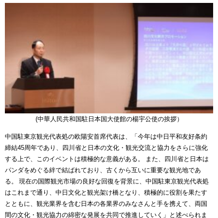
(中華人民共和国駐日本国大使館の楊宇公使の挨拶）
中国駐東京観光代表処の欧陽安首席代表は、「今年は中日平和友好条約
締結45周年であり、四川省と日本の文化・観光交流と協力をさらに強化
する上で、このイベントは積極的な意義がある。 また、四川省と日本は
パンダをめぐる絆で結ばれており、古くから互いに重要な観光地であ
る。 現在の国際観光市場の良好な回復を背景に、中国駐東京観光代表処
はこれまで通り、中日文化と観光架け橋となり、積極的に役割を果たす
とともに、観光業界を含む日本の各業界のみなさんと手を携えて、両国
間の文化・観光協力の綿密な発展を共同で推進していく」と述べられま