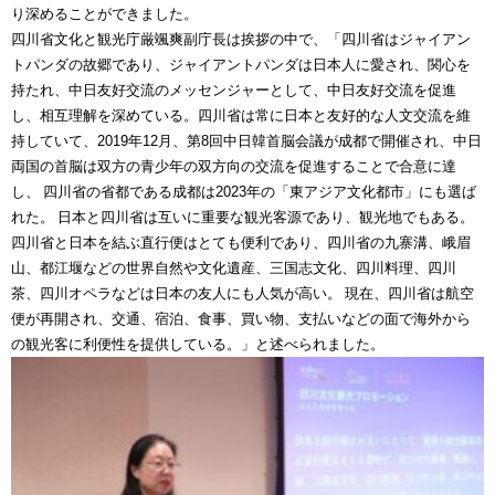
り深めることができました。
四川省文化と観光庁厳颯爽副庁長は挨拶の中で、「四川省はジャイアン
トパンダの故郷であり、ジャイアントパンダは日本人に愛され、関心を
持たれ、中日友好交流のメッセンジャーとして、中日友好交流を促進
し、相互理解を深めている。四川省は常に日本と友好的な人文交流を維
持していて、2019年12月、第8回中日韓首脳会議が成都で開催され、中日
両国の首脳は双方の青少年の双方向の交流を促進することで合意に達
し、 四川省の省都である成都は2023年の「東アジア文化都市」にも選ば
れた。 日本と四川省は互いに重要な観光客源であり、観光地でもある。
四川省と日本を結ぶ直行便はとても便利であり、四川省の九寨溝、峨眉
山、都江堰などの世界自然や文化遺産、三国志文化、四川料理、四川
茶、四川オペラなどは日本の友人にも人気が高い。 現在、四川省は航空
便が再開され、交通、宿泊、食事、買い物、支払いなどの面で海外から
の観光客に利便性を提供している。」と述べられました。