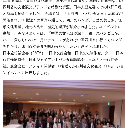
江堰-青城山世界自然文化遺産、三星堆古代蜀文明、三国文化観光などの
四川省の文化観光ブランドと特別な資源、日本人観光客向けの旅行日程
と商品を紹介しました。 会場では、「天府四川・パンダ郷里」写真展が
開催され、50枚近くの写真を通して、四川のパンダ、自然の美しさ、無
形文化遺産、地元の風土、歴史的遺跡が紹介されました。本イベントに
参加したみなさまからは、「中国の文化は奥深く、四川のパンダはかわ
いくて愛らしいので、是非チャンスがあれば中国四川省に行ってパンダ
を見たり、四川茶や美食を味わったりしたい」述べられました。
日本旅行業協会（JATA）、日中友好会館、日中文化制作センター、日本
旅行作家協会、日本ジャイアントパンダ保護協会、日本の大手旅行会
社、航空会社、メディア関係者100名近くが四川省文化観光プロモーショ
ンイベントに出席しました。