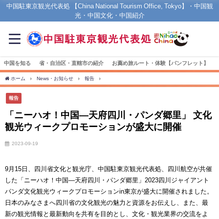
中国駐東京観光代表処 【China National Tourism Office, Tokyo】・中国観
光・中国文化・中国紹介
中国を知る
省・自治区・直轄市の紹介
お薦め旅ルート・体験【パンフレット】
ホーム
News・お知らせ
報告
「ニーハオ！中国—天府四川・パンダ郷里」 文化
報告
「ニーハオ！中国—天府四川・パンダ郷里」 文化
観光ウィークプロモーションが盛大に開催
2023-09-19
9月15日、四川省文化と観光庁、中国駐東京観光代表処、四川航空が共催
した「ニーハオ！中国—天府四川・パンダ郷里」2023四川ジャイアント
パンダ文化観光ウィークプロモーションin東京が盛大に開催されました。
日本のみなさまへ四川省の文化観光の魅力と資源をお伝えし、また、最
新の観光情報と最新動向を共有を目的とし、文化・観光業界の交流をよ