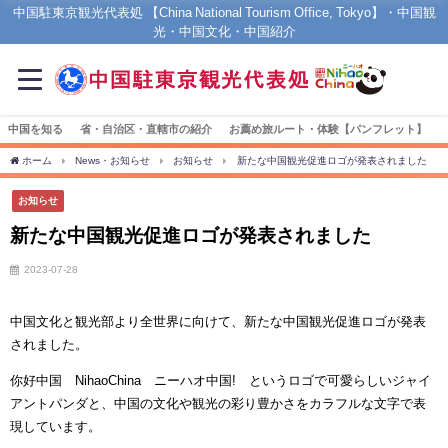
中国駐東京観光代表処 【China National Tourism Office, Tokyo】・中国観
光・中国文化・中国紹介
中国を知る
省・自治区・直轄市の紹介
お薦め旅ルート・体験【パンフレット】
ホーム
News・お知らせ
お知らせ
新たな中国観光促進ロゴが発表されました
お知らせ
新たな中国観光促進ロゴが発表されました
2023-07-28
中国文化と観光部より全世界に向けて、新たな中国観光促進ロゴが発表
されました。
你好中国
NihaoChina
ニーハオ中国! というロゴで可愛らしいジャイ
アントパンダと、中国の文化や観光の彩り豊かさをカラフルな文字で表
現しています。