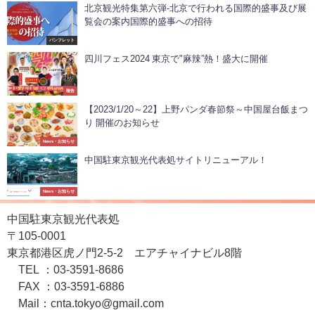
北京観光特集第六弾-北京で行われる国際的盛事及び展
覧会の案内国際的盛事への招待
パンフレット
四川フェス2024 東京で"麻辣”熱！盛大に開催
報告
【2023/1/20～22】上野パンダ春節祭～中国屋台飯まつ
り 開催のお知らせ
News・お知らせ
中国駐東京観光代表処サイトリニューアル！
News・お知らせ
中国駐東京観光代表処
〒105-0001
東京都港区虎ノ門2-5-2 エアチャイナビル8階
TEL ：03-3591-8686
FAX ：03-3591-6886
Mail：cnta.tokyo@gmail.com