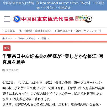
中国駐東京観光代表処 【China National Tourism Office, Tokyo】・中国観
光・中国文化・中国紹介
中国を知る
省・自治区・直轄市の紹介
お薦め旅ルート・体験【パンフレット】
ホーム
News・お知らせ
報告
千葉県日中友好協会の皆様が "美しきかな長江"写
報告
千葉県日中友好協会の皆様が "美しきかな長江"写
真展を見学
2023-06-15
6月13日、『こんにちは!中国―2023「長江の旅情」海外プロモーション
in日本』が東京中国文化センターで開催され、千葉県日中友好協会の会員
30名以上の方々が、この度の日本イベントのテーマ展示である"美しきか
な長江"写真展を見学に訪れました。
見学前、友好協会会員の皆様は湖北省、江西省、江蘇省の豊かな文化・