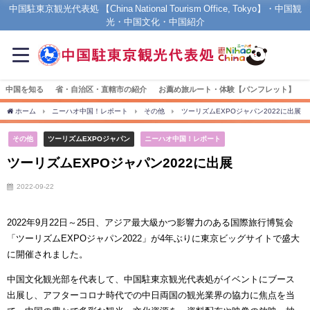
中国駐東京観光代表処 【China National Tourism Office, Tokyo】・中国観
光・中国文化・中国紹介
中国を知る
省・自治区・直轄市の紹介
お薦め旅ルート・体験【パンフレット】
ホーム
ニーハオ中国！レポート
その他
ツーリズムEXPOジャパン2022に出展
その他
ツーリズムEXPOジャパン
ニーハオ中国！レポート
ツーリズムEXPOジャパン2022に出展
2022-09-22
2022年9月22日～25日、アジア最大級かつ影響力のある国際旅行博覧会
「ツーリズムEXPOジャパン2022」が4年ぶりに東京ビッグサイトで盛大
に開催されました。
中国文化観光部を代表して、中国駐東京観光代表処がイベントにブース
出展し、アフターコロナ時代での中日両国の観光業界の協力に焦点を当