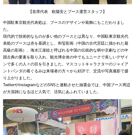
【首席代表 欧陽安とブース運営スタッフ】
中国駐東京観光代表処は、ブースのデザインや装飾にもこだわりまし
た。
現代的で技術的なものが多い他のブースとは異なり、中国駐東京観光代
表処のブースは赤を基調とし、和玺彩画（中国の古代宮廷に描かれた最
高級の彩画）、海水江崖紋と呼ばれる中国の伝統的な柄や京劇などの中
国古典の要素を取り入れ、観光博全体の中でもユニークで美しいデザイ
ンで多くの人々の目を引きました。マスコットキャラクターのジャイア
ントパンダの着ぐるみは来場者の方々から好評で、交流や写真撮影で盛
り上がりました。
TwitterやInstagramなどのSNSと連動させた抽選会では、中国ブース周辺
が大混雑になるほど人気で、活気にあふれていました。