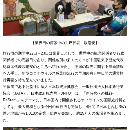
【業界日の商談中の主席代表 欧陽安】
旅行博の期間中22日～23日は業界日として、世界中の観光関係者や行政
関係者での商談日であり、関係各所の多くの方々が中国駐東京観光代表
処首席代表欧陽安のところへ訪れ面会し、中国の観光に関する最新情報
を入手し、新型コロナウイルス感染症流行の早期終息と中日間の通常旅
行再開を待ち望んでいました。
主催者である公益社団法人日本観光振興協会、一般社団法人日本旅行業
協会（JATA）、日本政府観光局（JNTO）は、「新時代への挑戦-
ReStart-」をテーマに、日本国内で開催されるオフラインの国際旅行博と
しては、最大規模となる今回の旅行博を開催し、4日間で日本を含む78の
国と地域から1,018の企業・団体が参加し、約15万人の来場者を集めまし
た。