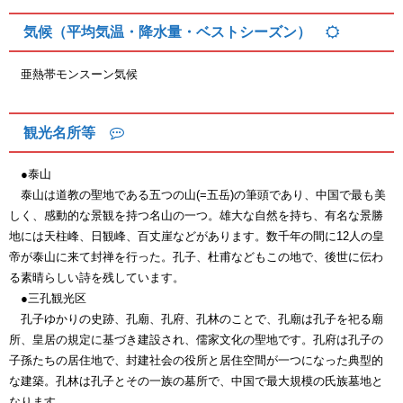
気候（平均気温・降水量・ベストシーズン）
亜熱帯モンスーン気候
観光名所等
●泰山
泰山は道教の聖地である五つの山(=五岳)の筆頭であり、中国で最も美
しく、感動的な景観を持つ名山の一つ。雄大な自然を持ち、有名な景勝
地には天柱峰、日観峰、百丈崖などがあります。数千年の間に12人の皇
帝が泰山に来て封禅を行った。孔子、杜甫などもこの地で、後世に伝わ
る素晴らしい詩を残しています。
●三孔観光区
孔子ゆかりの史跡、孔廟、孔府、孔林のことで、孔廟は孔子を祀る廟
所、皇居の規定に基づき建設され、儒家文化の聖地です。孔府は孔子の
子孫たちの居住地で、封建社会の役所と居住空間が一つになった典型的
な建築。孔林は孔子とその一族の墓所で、中国で最大規模の氏族墓地と
なります。