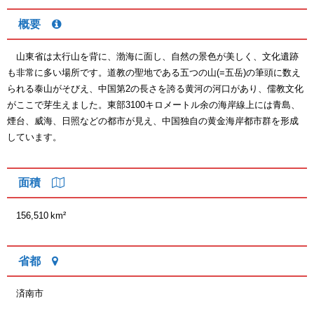
概要
山東省は太行山を背に、渤海に面し、自然の景色が美しく、文化遺跡
も非常に多い場所です。道教の聖地である五つの山(=五岳)の筆頭に数え
られる泰山がそびえ、中国第2の長さを誇る黄河の河口があり、儒教文化
がここで芽生えました。東部3100キロメートル余の海岸線上には青島、
煙台、威海、日照などの都市が見え、中国独自の黄金海岸都市群を形成
しています。
面積
156,510 km²
省都
済南市