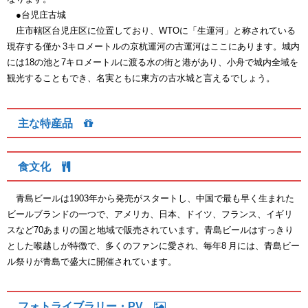
●台児庄古城
庄市轄区台児庄区に位置しており、WTOに「生運河」と称されている
現存する僅か 3キロメートルの京杭運河の古運河はここにあります。城内
には18の池と7キロメートルに渡る水の街と港があり、小舟で城内全域を
観光することもでき、名実ともに東方の古水城と言えるでしょう。
主な特産品
食文化
青島ビールは1903年から発売がスタートし、中国で最も早く生まれた
ビールブランドの一つで、アメリカ、日本、ドイツ、フランス、イギリ
スなど70あまりの国と地域で販売されています。青島ビールはすっきり
とした喉越しが特徴で、多くのファンに愛され、毎年8 月には、青島ビー
ル祭りが青島で盛大に開催されています。
フォトライブラリー・PV