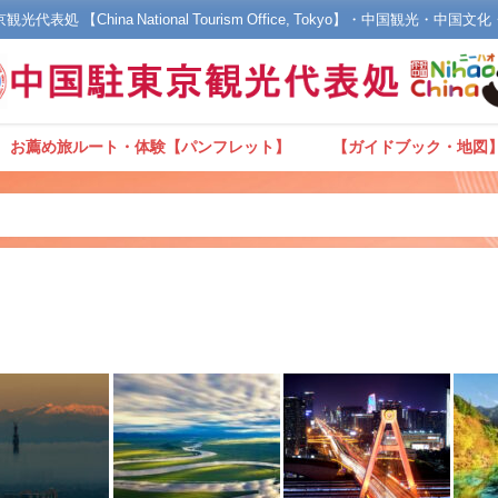
光代表処 【China National Tourism Office, Tokyo】・中国観光・中国
お薦め旅ルート・体験【パンフレット】
【ガイドブック・地図