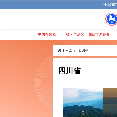
中国駐東京観
中国を知る
省・自治区・直轄市の紹介
ホーム
四川省
四川省