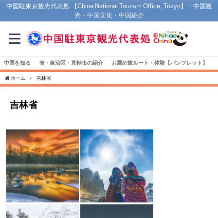
中国駐東京観光代表処 【China National Tourism Office, Tokyo】・中国観
光・中国文化・中国紹介
中国を知る
省・自治区・直轄市の紹介
お薦め旅ルート・体験【パンフレット】
ホーム
吉林省
吉林省