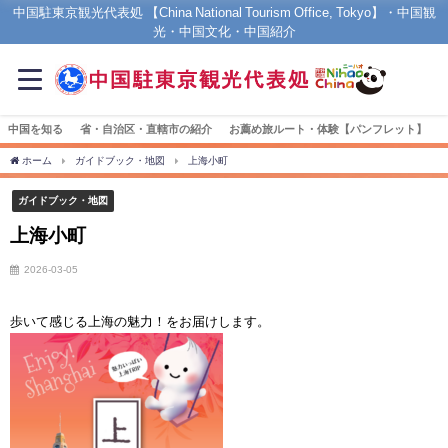
中国駐東京観光代表処 【China National Tourism Office, Tokyo】・中国観
光・中国文化・中国紹介
中国を知る
省・自治区・直轄市の紹介
お薦め旅ルート・体験【パンフレット】
ホーム
ガイドブック・地図
上海小町
ガイドブック・地図
上海小町
2026-03-05
歩いて感じる上海の魅力！をお届けします。