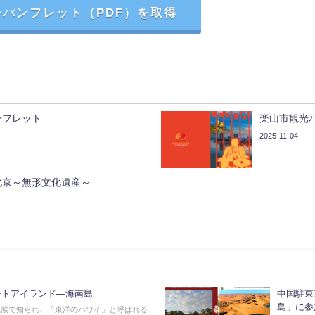
パンフレット（PDF）を取得
ンフレット
楽山市観光
2025-11-04
北京～無形文化遺産～
ートアイランド—海南島
中国駐東
島」に参
気候で知られ、「東洋のハワイ」と呼ばれる