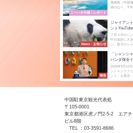
海南島（中国
緑の山々、千年
ニーハオ中国！レポート
ジャイアン
ントYouTu
７月３日のシ
中日友好に大
News・お知らせ
ン、双子のシャ
「シャンシャ
パンダ保全
2026年6月
ンシャンファミ
報告
ント」を東京・渋
中国駐東京観光代表処
〒105-0001
東京都港区虎ノ門2-5-2 エア
ビル8階
TEL ：03-3591-8686