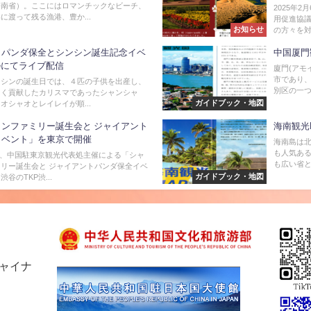
海南省）。ここにはロマンチックなビーチ、
2025年
に渡って残る漁港、豊か...
用促進協
お知らせ
の方々を対
トパンダ保全とシンシン誕生記念イベ
中国厦門
beにてライブ配信
廈門(アモ
市であり
ンシンの誕生日では、４匹の子供を出産し、
別区の一つ
きく貢献したカリスマであったシャンシャ
ガイドブック・地図
オシャオとレイレイが順...
ンファミリー誕生会と ジャイアント
海南観光
イベント」を東京で開催
海南島は北
も人気ある
12日、中国駐東京観光代表処主催による「シャ
も広い省とし
リー誕生会と ジャイアントパンダ保全イベ
ガイドブック・地図
谷のTKP渋...
チャイナ