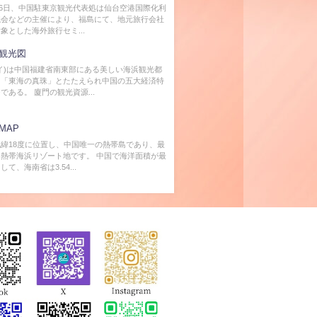
2月6日、中国駐東京観光代表処は仙台空港国際化利
議会などの主催により、福島にて、地元旅行会社
象とした海外旅行セミ...
観光図
イ)は中国福建省南東部にある美しい海浜観光都
、「東海の真珠」とたたえられ中国の五大経済特
である。 廈門の観光資源...
MAP
緯18度に位置し、中国唯一の熱帯島であり、最
熱帯海浜リゾート地です。 中国で海洋面積が最
て、海南省は3.54...