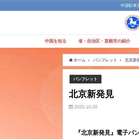
中国駐東京観
中国を知る
省・自治区・直轄市の紹介
ホーム
パンフレット
北京新
パンフレット
北京新発見
2025-10-28
『北京新発見』電子パ