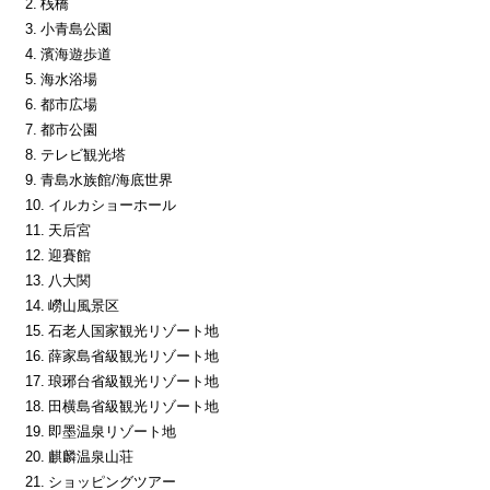
2. 桟橋
3. 小青島公園
4. 濱海遊歩道
5. 海水浴場
6. 都市広場
7. 都市公園
8. テレビ観光塔
9. 青島水族館/海底世界
10. イルカショーホール
11. 天后宮
12. 迎賽館
13. 八大関
14. 嶗山風景区
15. 石老人国家観光リゾート地
16. 薛家島省級観光リゾート地
17. 琅琊台省級観光リゾート地
18. 田横島省級観光リゾート地
19. 即墨温泉リゾート地
20. 麒麟温泉山荘
21. ショッピングツアー