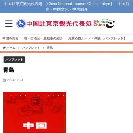
中国駐東京観光代表処 【China National Tourism Office, Tokyo】・中国観
光・中国文化・中国紹介
中国を知る
省・自治区・直轄市の紹介
お薦め旅ルート・体験【パンフレット】
ホーム
パンフレット
青島
パンフレット
青島
2024-12-24