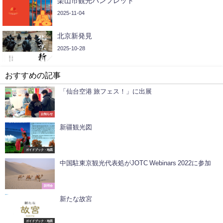
楽山市観光パンフレット
2025-11-04
北京新発見
2025-10-28
おすすめの記事
「仙台空港 旅フェス！」に出展
お知らせ
新疆観光図
ガイドブック・地図
中国駐東京観光代表処がJOTC Webinars 2022に参加
説明会
新たな故宮
ガイドブック・地図