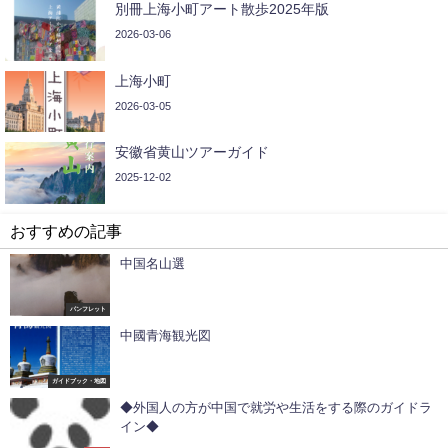
別冊上海小町アート散歩2025年版
2026-03-06
上海小町
2026-03-05
安徽省黄山ツアーガイド
2025-12-02
おすすめの記事
中国名山選
パンフレット
中國青海観光図
ガイドブック・地図
◆外国人の方が中国で就労や生活をする際のガイドラ
イン◆