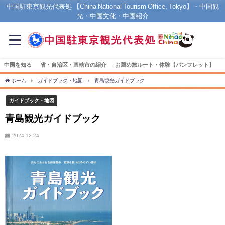
中国駐東京観光代表処 【China National Tourism Office, Tokyo】・中国観
光・中国文化・中国紹介
中国を知る
省・自治区・直轄市の紹介
お薦め旅ルート・体験【パンフレット】
ホーム
ガイドブック・地図
青島観光ガイドブック
ガイドブック・地図
青島観光ガイドブック
2024-12-24