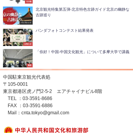
その他
北京観光特集第五弾-北京特色古跡ガイド北京の幽静な
古跡巡り
パンフレット
パンダフォトコンテスト結果発表
お知らせ
「你好！中国-中国文化観光」について多摩大学で講義
報告
中国駐東京観光代表処
〒105-0001
東京都港区虎ノ門2-5-2 エアチャイナビル8階
TEL ：03-3591-8686
FAX ：03-3591-6886
Mail：cnta.tokyo@gmail.com