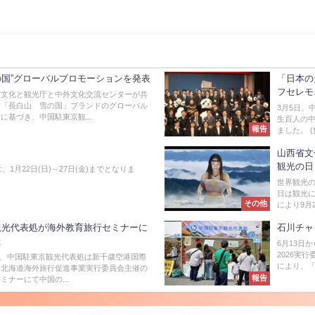
国”グローバルプロモーションを発表
「日本の
フセレモ
省文化と観光庁と中外文化交流センターが共
た「長白山 雪の国」ブランドのグローバル
3月5日、
に基づき、中国駐東京観...
生百人の
報告
ました。 (
３
山西省文
観光の日
は、1月22日(日)～27日(金)までとなりま
世界観光の日
日は観光に
その他
により9月27
観光代表処が海外教育旅行セミナーに
石川チャ
た
6月13日
2026実
25日、中国駐東京観光代表処は新千歳空港国際
により、「
、北海道海外旅行促進事業実行委員会主催の
報告
ミナーにて中国の...