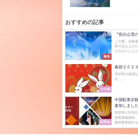
おすすめの記事
〝長白山雪の
この度、吉林
同で立ち上げ
プロモーション
報告
春節２０２
2023年の春節
す。...
その他
中国駐東京
参加しまし
2023年1月
化推進協議会
説明会
海外教育旅行セ