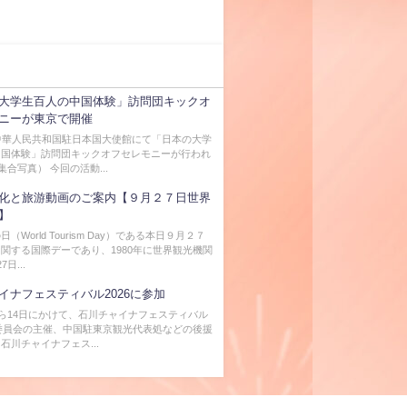
大学生百人の中国体験」訪問団キックオ
ニーが東京で開催
中華人民共和国駐日本国大使館にて「日本の大学
中国体験」訪問団キックオフセレモニーが行われ
集合写真） 今回の活動...
化と旅游動画のご案内【９月２７日世界
】
（World Tourism Day）である本日９月２７
関する国際デーであり、1980年に世界観光機関
日...
イナフェスティバル2026に参加
から14日にかけて、石川チャイナフェスティバル
行委員会の主催、中国駐東京観光代表処などの後援
石川チャイナフェス...