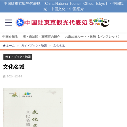
中国駐東京観光代表処 【China National Tourism Office, Tokyo】・中国観
光・中国文化・中国紹介
中国を知る
省・自治区・直轄市の紹介
お薦め旅ルート・体験【パンフレット】
ホーム
ガイドブック・地図
文化名城
ガイドブック・地図
文化名城
2024-12-24