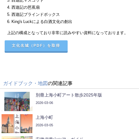
3. 西遊記マスコット
4. 西遊記の芭蕉扇
5. 西遊記ブラインドボックス
6. King's Luckによる白酒文化の創出
上記の構成となっており非常に読みやすい資料になっております。
文化名城（PDF）を取得
ガイドブック・地図
の関連記事
別冊上海小町アート散歩2025年版
2026-03-06
上海小町
2026-03-05