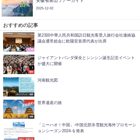
安徽省黄山ツアーガイド
2025-12-02
おすすめの記事
第23回中華人民共和国訪日観光客受入旅行会社連絡協
議会通常総会に欧陽安首席代表が出席
その他
ジャイアントパンダ保全とシンシン誕生記念イベント
が盛大に開催
報告
河南観光図
ガイドブック・地図
世界遺産の旅
全般
「ニーハオ！中国」-中国北部氷雪観光海外プロモーシ
ョンシーズン2024-を発表
News・お知らせ