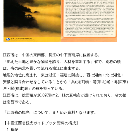
江西省は、中国の東南部、長江の中下流南岸に位置する。
「肥えた土地と豊かな物産を誇り、人材を輩出する」省で、別称の贛
は、省の南北を貫いて流れる贛江に由来する。
地理的地位に恵まれ、東は浙江・福建に隣接し、西は湖南・北は湖北・
安徽と隣り合わせをしていることから「呉(浙江)頭・楚(湖北)尾・粤(広東)
戸・閩(福建)庭」の称を持っている。
江西省は、総面積が16.69万km2、11の直轄市が設けられており、省の都
は南昌市である。
「江西省の観光」について、まとめた資料となります。
【中國江西省観光ガイドブック 資料の構成】
1. 概況