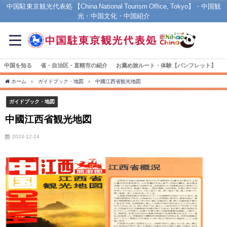
中国駐東京観光代表処 【China National Tourism Office, Tokyo】・中国観
光・中国文化・中国紹介
中国を知る
省・自治区・直轄市の紹介
お薦め旅ルート・体験【パンフレット】
ホーム
ガイドブック・地図
中國江西省観光地図
ガイドブック・地図
中國江西省観光地図
2024-12-24