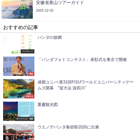
安徽省黄山ツアーガイド
2025-12-02
おすすめの記事
パンダの故郷
パンフレット
「パンダフォトコンテスト」表彰式を東京で開催
報告
成都ユニバ-第31回FISUワールドユニバーシティゲー
ムズ開幕 "迎大运 游四川”
お知らせ
重慶観光図
ガイドブック・地図
ウエノデパンダ春節祭2026に出展