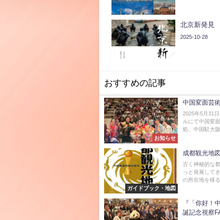
北京新発見
2025-10-28
おすすめの記事
中国変面芸術
2025年5月3
ルにて中国変
処、中国駐大阪
お知らせ
成都観光地
古く神秘的な都
っと発展して
の所在地を移る
ガイドブック・地図
『「你好！
誕記念視察F