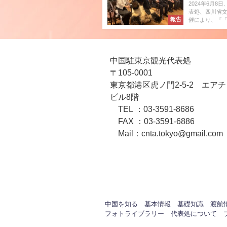
2024年6月
表処、四川省
報告
催により、『「
中国駐東京観光代表処
〒105-0001
東京都港区虎ノ門2-5-2 エア
ビル8階
TEL ：03-3591-8686
FAX ：03-3591-6886
Mail：cnta.tokyo@gmail.com
中国を知る
基本情報
基礎知識
渡航
フォトライブラリー
代表処について