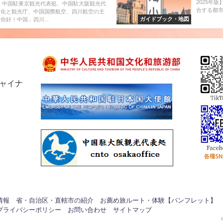
2025年版
8日、中国駐東京観光代表処、中国駐大阪観光代
合する都市
文化と観光庁、中国国際航空、四川航空の主
ガイドブック・地図
你好！中国」四川...
チャイナ
情報
省・自治区・直轄市の紹介
お薦め旅ルート・体験【パンフレット】
プライバシーポリシー
お問い合わせ
サイトマップ