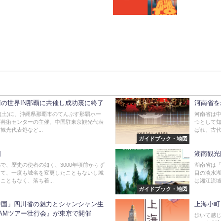
の世界IN那覇に共催し成功裏に終了
河南省を
1日(土)に、沖縄県那覇市のてんぶす那覇ホー
河南省は
面芸術センターの主催、中国駐東京観光代表
つとして
観光代表処など...
ばれ、古代
ガイドブック・地図
図
湖南観光
で、歴史の使者の如く、3000年頃前からず
湖南省は「
きて、一度も城名を変更したこともないし城
目の淡水湖
こともなく、落ち着...
は湘江流域に
ガイドブック・地図
中国」四川省の魅力とシャンシャン生
上海小町
AMツアー壮行会』が東京で開催
歩いて感じ