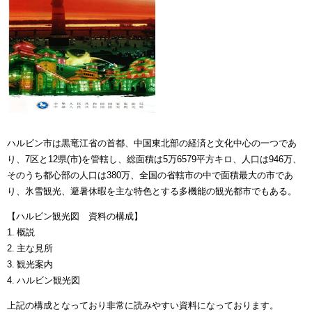
ハルビン市は黒竜江省の首都、中国東北部の経済と文化中心の一つであ
り、7区と12県(市)を管轄し、総面積は5万6579平方キロ、人口は946万、
そのうち都心部の人口は380万、全国の省轄市の中で面積最大の市であ
り、氷雪観光、避暑休暇を主な特色とする多機能の観光都市でもある。
【ハルビン観光図 資料の構成】
1. 概説
2. 主な見所
3. 観光案内
4. ハルビン観光図
上記の構成となっており非常に読みやすい資料になっております。