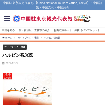
中国駐東京観光代表処 【China National Tourism Office, Tokyo】・中国観
光・中国文化・中国紹介
中国を知る
省・自治区・直轄市の紹介
お薦め旅ルート・体験【パンフレット】
ホーム
ガイドブック・地図
ハルビン観光図
ガイドブック・地図
ハルビン観光図
2024-12-24