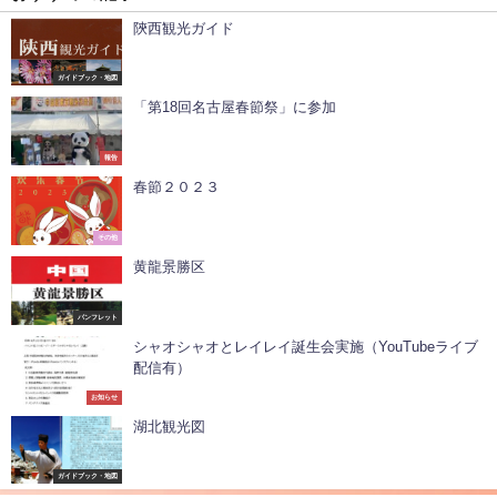
陝西観光ガイド
ガイドブック・地図
「第18回名古屋春節祭」に参加
報告
春節２０２３
その他
黄龍景勝区
パンフレット
シャオシャオとレイレイ誕生会実施（YouTubeライブ
配信有）
お知らせ
湖北観光図
ガイドブック・地図