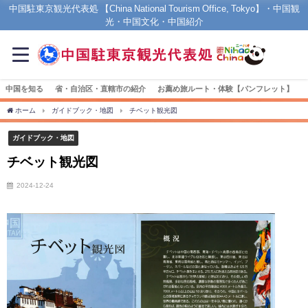
中国駐東京観光代表処 【China National Tourism Office, Tokyo】・中国観
光・中国文化・中国紹介
中国を知る
省・自治区・直轄市の紹介
お薦め旅ルート・体験【パンフレット】
ホーム
ガイドブック・地図
チベット観光図
ガイドブック・地図
チベット観光図
2024-12-24