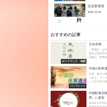
北京新発見
2025-10-28
おすすめの記事
文化名城
「西遊記」は
恩氏は淮安市出
記園は、世界初
ガイドブック・地図
中国の世界
中国、東洋で
である。 アジ
して太平洋の西
パンフレット
中国駐東京観
岡」に参加
2025年1月
利用促進協議