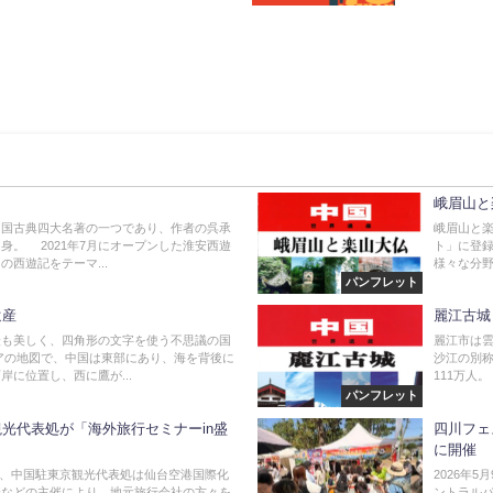
峨眉山と
中国古典四大名著の一つであり、作者の呉承
峨眉山と楽
身。 2021年7月にオープンした淮安西遊
ト」に登録
の西遊記をテーマ...
様々な分野
パンフレット
遺産
麗江古城
最も美しく、四角形の文字を使う不思議の国
麗江市は
アの地図で、中国は東部にあり、海を背後に
沙江の別称
岸に位置し、西に鷹が...
111万人。
パンフレット
光代表処が「海外旅行セミナーin盛
四川フェ
に開催
29日、中国駐東京観光代表処は仙台空港国際化
2026年
会などの主催により、地元旅行会社の方々を
ントラルパ