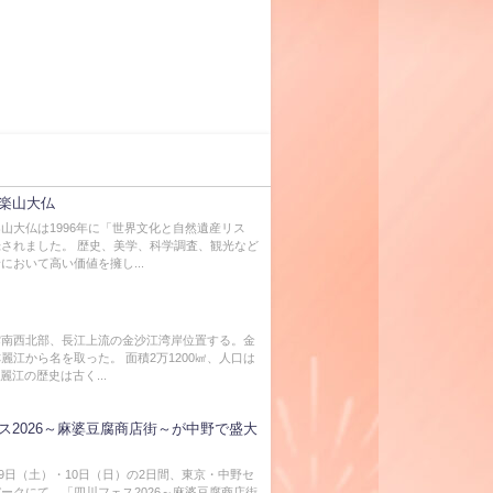
楽山大仏
山大仏は1996年に「世界文化と自然遺産リス
されました。 歴史、美学、科学調査、観光など
において高い価値を擁し...
雲南西北部、長江上流の金沙江湾岸位置する。金
麗江から名を取った。 面積2万1200㎢、人口は
 麗江の歴史は古く...
ス2026～麻婆豆腐商店街～が中野で盛大
5月9日（土）・10日（日）の2日間、東京・中野セ
ークにて、「四川フェス2026～麻婆豆腐商店街