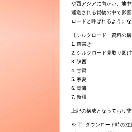
や西アジアに向かい、地中
運送される貨物の中で影響
ロードと呼ばれるようにな
【シルクロード 資料の構
1. 前書き
2. シルクロード見取り図(
3. 陝西
4. 甘粛
5. 寧夏
6. 青海
7. 新疆
上記の構成となっており非
※
ダウンロード時の注