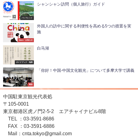
シャンシャン訪問（個人旅行）ガイド
パンフレット
外国人の訪中に関する利便性を高める5つの措置を実
施
News・お知らせ
白马湖
ガイドブック・地図
「你好！中国-中国文化観光」について多摩大学で講義
報告
中国駐東京観光代表処
〒105-0001
東京都港区虎ノ門2-5-2 エアチャイナビル8階
TEL ：03-3591-8686
FAX ：03-3591-6886
Mail：cnta.tokyo@gmail.com