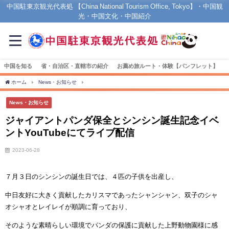
中国駐東京観光代表処 【China National Tourism Office, Tokyo】・中国観
光・中国文化・中国紹介
中国を知る
省・自治区・直轄市の紹介
お薦め旅ルート・体験【パンフレット】
ホーム
News・お知らせ
ジャイアントパンダ保全とシンシン誕生記念イベントYouTu
News・お知らせ
ジャイアントパンダ保全とシンシン誕生記念イベ
ントYouTubeにてライブ配信
2023-06-28
７月３日のシンシンの誕生日では、４匹の子供を出産し、
中日友好に大きく貢献したカリスマであったシャンシャン、双子のシャ
オシャオとレイレイが順調に育っており、
そのような素晴らしい環境でパンダの保護に貢献した上野動物園様に感