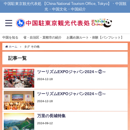
中国駐東京観光代表処 【China National Tourism Office, Tokyo】・中国観
光・中国文化・中国紹介
中国を知る
省・自治区・直轄市の紹介
お薦め旅ルート・体験【パンフレット】
ホーム
タグ その他
記事一覧
ツーリズムEXPOジャパン2024～②～
2024-12-18
ツーリズムEXPOジャパン2024～①～
2024-12-18
万里の長城特集
2024-09-12