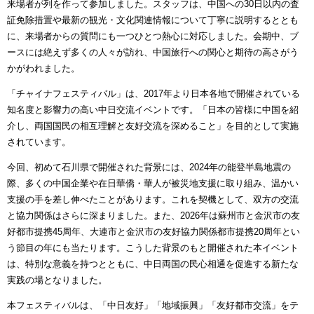
来場者が列を作って参加しました。スタッフは、中国への30日以内の査
証免除措置や最新の観光・文化関連情報について丁寧に説明するととも
に、来場者からの質問にも一つひとつ熱心に対応しました。会期中、ブ
ースには絶えず多くの人々が訪れ、中国旅行への関心と期待の高さがう
かがわれました。
「チャイナフェスティバル」は、2017年より日本各地で開催されている
知名度と影響力の高い中日交流イベントです。「日本の皆様に中国を紹
介し、両国国民の相互理解と友好交流を深めること」を目的として実施
されています。
今回、初めて石川県で開催された背景には、2024年の能登半島地震の
際、多くの中国企業や在日華僑・華人が被災地支援に取り組み、温かい
支援の手を差し伸べたことがあります。これを契機として、双方の交流
と協力関係はさらに深まりました。また、2026年は蘇州市と金沢市の友
好都市提携45周年、大連市と金沢市の友好協力関係都市提携20周年とい
う節目の年にも当たります。こうした背景のもと開催された本イベント
は、特別な意義を持つとともに、中日両国の民心相通を促進する新たな
実践の場となりました。
本フェスティバルは、「中日友好」「地域振興」「友好都市交流」をテ