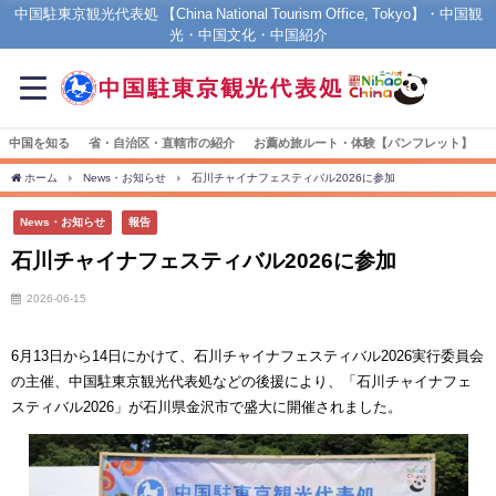
中国駐東京観光代表処 【China National Tourism Office, Tokyo】・中国観
光・中国文化・中国紹介
中国を知る
省・自治区・直轄市の紹介
お薦め旅ルート・体験【パンフレット】
ホーム
News・お知らせ
石川チャイナフェスティバル2026に参加
News・お知らせ
報告
石川チャイナフェスティバル2026に参加
2026-06-15
6月13日から14日にかけて、石川チャイナフェスティバル2026実行委員会
の主催、中国駐東京観光代表処などの後援により、「石川チャイナフェ
スティバル2026」が石川県金沢市で盛大に開催されました。