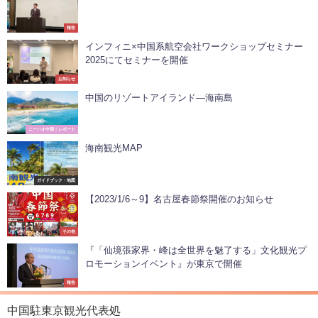
報告
インフィニ×中国系航空会社ワークショップセミナー
2025にてセミナーを開催
お知らせ
中国のリゾートアイランド—海南島
ニーハオ中国！レポート
海南観光MAP
ガイドブック・地図
【2023/1/6～9】名古屋春節祭開催のお知らせ
その他
『「仙境張家界・峰は全世界を魅了する」文化観光プ
ロモーションイベント』が東京で開催
報告
中国駐東京観光代表処