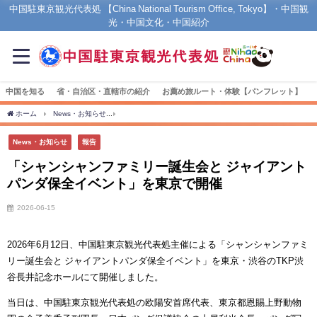
中国駐東京観光代表処 【China National Tourism Office, Tokyo】・中国観
光・中国文化・中国紹介
中国を知る
省・自治区・直轄市の紹介
お薦め旅ルート・体験【パンフレット】
ホーム
News・お知らせ
「シャンシャンファミリー誕生会と ジャイアントパンダ保
News・お知らせ
報告
「シャンシャンファミリー誕生会と ジャイアント
パンダ保全イベント」を東京で開催
2026-06-15
2026年6月12日、中国駐東京観光代表処主催による「シャンシャンファミ
リー誕生会と ジャイアントパンダ保全イベント」を東京・渋谷のTKP渋
谷長井記念ホールにて開催しました。
当日は、中国駐東京観光代表処の欧陽安首席代表、東京都恩賜上野動物