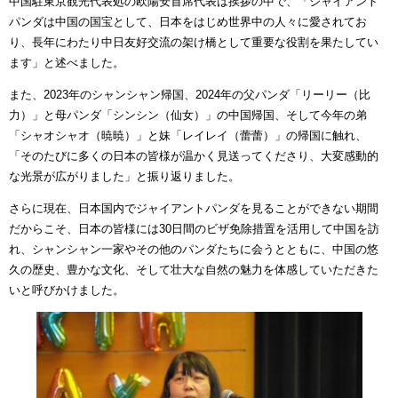
中国駐東京観光代表処の欧陽安首席代表は挨拶の中で、「ジャイアント
パンダは中国の国宝として、日本をはじめ世界中の人々に愛されてお
り、長年にわたり中日友好交流の架け橋として重要な役割を果たしてい
ます」と述べました。
また、2023年のシャンシャン帰国、2024年の父パンダ「リーリー（比
力）」と母パンダ「シンシン（仙女）」の中国帰国、そして今年の弟
「シャオシャオ（暁暁）」と妹「レイレイ（蕾蕾）」の帰国に触れ、
「そのたびに多くの日本の皆様が温かく見送ってくださり、大変感動的
な光景が広がりました」と振り返りました。
さらに現在、日本国内でジャイアントパンダを見ることができない期間
だからこそ、日本の皆様には30日間のビザ免除措置を活用して中国を訪
れ、シャンシャン一家やその他のパンダたちに会うとともに、中国の悠
久の歴史、豊かな文化、そして壮大な自然の魅力を体感していただきた
いと呼びかけました。