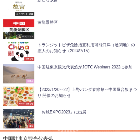
ガイドブック・地図
黄龍景勝区
パンフレット
トランジットビザ免除措置利用可能口岸（通関地）の
拡大のお知らせ（2024/7/15）
お知らせ
中国駐東京観光代表処がJOTC Webinars 2022に参加
説明会
【2023/1/20～22】上野パンダ春節祭～中国屋台飯まつ
り 開催のお知らせ
News・お知らせ
「お城EXPO2023」に出展
報告
中国駐東京観光代表処