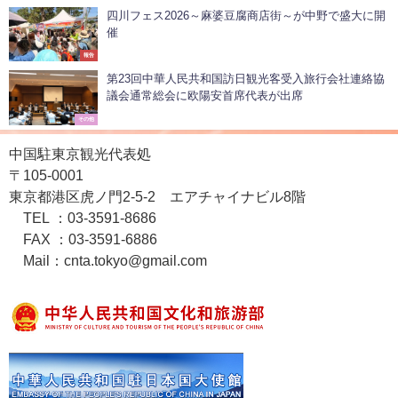
四川フェス2026～麻婆豆腐商店街～が中野で盛大に開
催
報告
第23回中華人民共和国訪日観光客受入旅行会社連絡協
議会通常総会に欧陽安首席代表が出席
その他
中国駐東京観光代表処
〒105-0001
東京都港区虎ノ門2-5-2 エアチャイナビル8階
TEL ：03-3591-8686
FAX ：03-3591-6886
Mail：cnta.tokyo@gmail.com