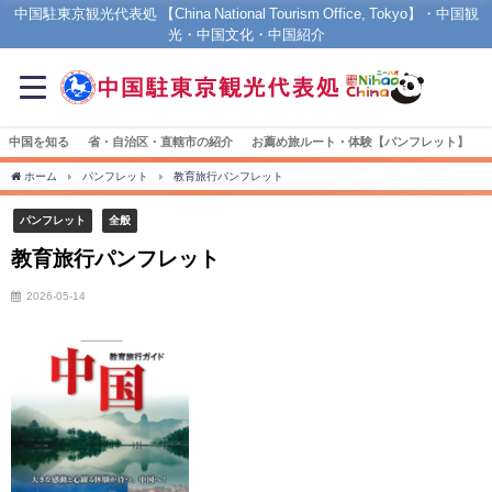
中国駐東京観光代表処 【China National Tourism Office, Tokyo】・中国観
光・中国文化・中国紹介
中国を知る
省・自治区・直轄市の紹介
お薦め旅ルート・体験【パンフレット】
ホーム
パンフレット
教育旅行パンフレット
パンフレット
全般
教育旅行パンフレット
2026-05-14