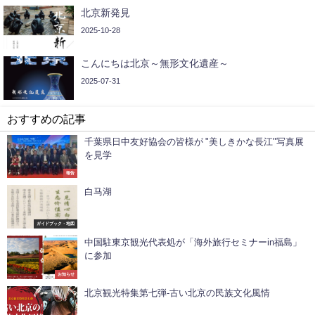
北京新発見
2025-10-28
こんにちは北京～無形文化遺産～
2025-07-31
おすすめの記事
千葉県日中友好協会の皆様が "美しきかな長江"写真展
を見学
報告
白马湖
ガイドブック・地図
中国駐東京観光代表処が「海外旅行セミナーin福島」
に参加
お知らせ
北京観光特集第七弾-古い北京の民族文化風情