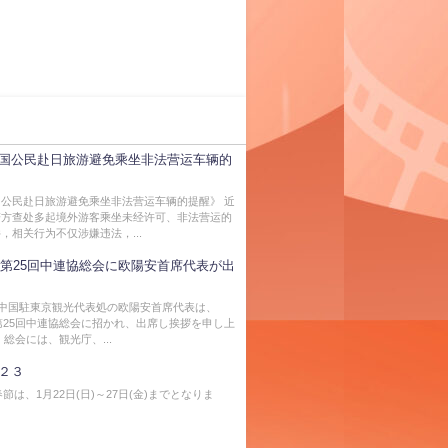
国公民赴日旅游避免乘坐非法营运车辆的
公民赴日旅游避免乘坐非法营运车辆的提醒》 近
警方查处多起境外游客乘坐未经许可、非法营运的
，相关行为不仅涉嫌违法，...
年度第25回中連協総会に欧陽安首席代表が出
、中国駐東京観光代表処の欧陽安首席代表は、
度第25回中連協総会に招かれ、出席し挨拶を申し上
 総会には、観光庁、...
２３
春節は、1月22日(日)～27日(金)までとなりま