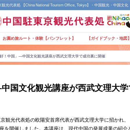
光代表処 【China National Tourism Office, Tokyo】・中国観光・中国
お薦め旅ルート・体験【パンフレット】
【ガイドブック・地図
好！中国」—中国文化観光講座が西武文理大学で成功裏に開催
—中国文化観光講座が西武文理大学
国駐東京観光代表処の欧陽安首席代表が西武文理大学に招かれ
座を開催しました。本講座は、現代中国の発展成果の紹介