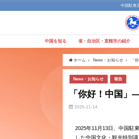
中国駐東京観
中国を知る
省・自治区・直轄市の紹介
ホーム
News・お知らせ
「你
News・お知らせ
報告
「你好！中国」
2025-11-14
2025年11月13日、中
した中国文化・観光特別講