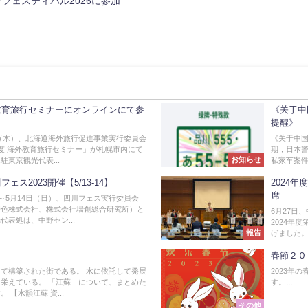
フェスティバル2026に参加
教育旅行セミナーにオンラインにて参
《关于中
提醒》
8日（木）、北海道海外旅行促進事業実行委員会
《关于中国
度 海外教育旅行セミナー」が札幌市内にて
期，日本
お知らせ
駐東京観光代表...
私家车案件
ェス2023開催【5/13-14】
2024
席
）～5月14日（日）、四川フェス実行委員会
時色株式会社、株式会社場創総合研究所）と
6月27日
代表処は、中野セン...
2024年
報告
げました。
春節２０
て構築された街である。 水に依託して発展
2023年の
栄えている。 「江蘇」について、まとめた
す。...
 【水韻江蘇 資...
その他