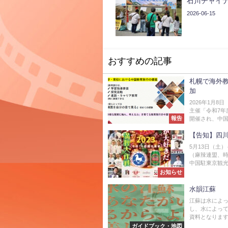
石川チャイナ
2026-06-15
おすすめの記事
札幌で海外
加
2026年1月
主催「令和7年
報告
開催され、中国
【告知】四川フ
5月13日（土
（麻辣連盟、
中国駐東京観光
お知らせ
水韻江蘇
江蘇は水によっ
し、水によって
資料となります。
ガイドブック・地図