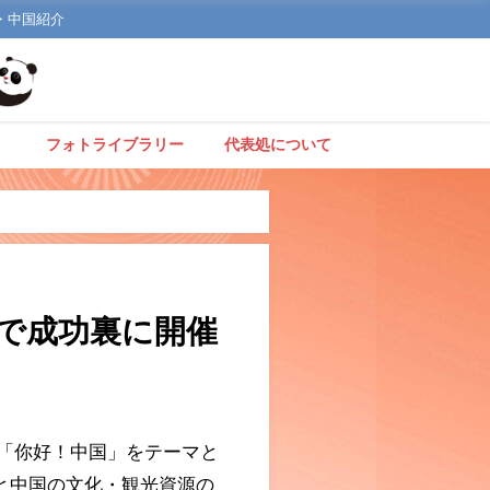
文化・中国紹介
】
フォトライブラリー
代表処について
で成功裏に開催
、「你好！中国」をテーマと
と中国の文化・観光資源の