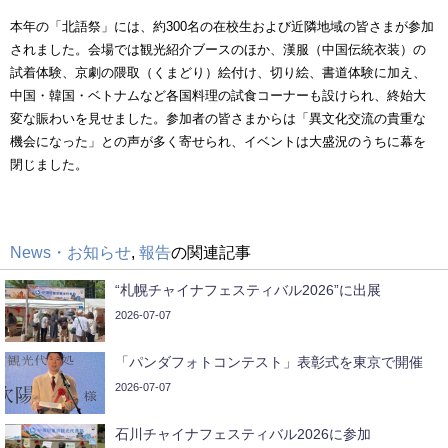
本年の「北語祭」には、約300名の在校生および近隣地域の皆さまが参加
されました。会場では観光紹介ブースのほか、漢服（中国伝統衣装）の
試着体験、京劇の隈取（くまどり）絵付け、切り絵、書道体験に加え、
中国・韓国・ベトナムなど各国料理の試食コーナーも設けられ、終始大
変な賑わいを見せました。参加者の皆さまからは「異文化交流の貴重な
機会になった」との声が多く寄せられ、イベントは大盛況のうちに幕を
閉じました。
News・お知らせ
,
報告
の関連記事
“札幌チャイナフェスティバル2026”に出展
2026-07-07
「パンダフォトコンテスト」表彰式を東京で開催
2026-07-07
石川チャイナフェスティバル2026に参加