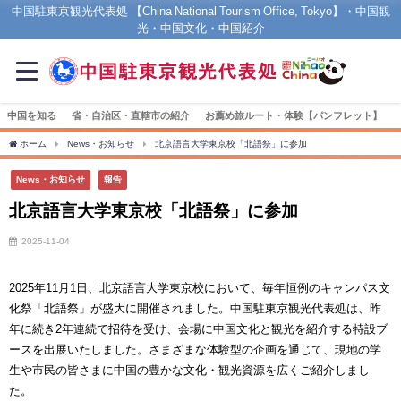
中国駐東京観光代表処 【China National Tourism Office, Tokyo】・中国観
光・中国文化・中国紹介
中国を知る
省・自治区・直轄市の紹介
お薦め旅ルート・体験【パンフレット】
ホーム
News・お知らせ
北京語言大学東京校「北語祭」に参加
News・お知らせ
報告
北京語言大学東京校「北語祭」に参加
2025-11-04
2025年11月1日、北京語言大学東京校において、毎年恒例のキャンパス文
化祭「北語祭」が盛大に開催されました。中国駐東京観光代表処は、昨
年に続き2年連続で招待を受け、会場に中国文化と観光を紹介する特設ブ
ースを出展いたしました。さまざまな体験型の企画を通じて、現地の学
生や市民の皆さまに中国の豊かな文化・観光資源を広くご紹介しまし
た。