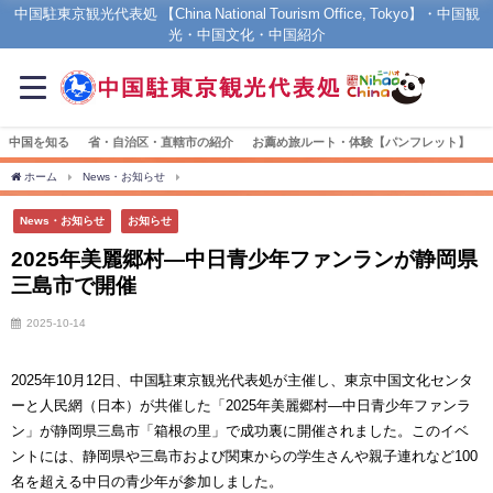
中国駐東京観光代表処 【China National Tourism Office, Tokyo】・中国観
光・中国文化・中国紹介
中国を知る
省・自治区・直轄市の紹介
お薦め旅ルート・体験【パンフレット】
ホーム
News・お知らせ
2025年美麗郷村―中日青少年ファンランが静岡県三島市で開
News・お知らせ
お知らせ
2025年美麗郷村―中日青少年ファンランが静岡県
三島市で開催
2025-10-14
2025
年
10
月
12
日、中国駐東京観光代表処が主催し、東京中国文化センタ
ーと人民網（日本）が共催した「
2025
年美麗郷村
―
中日青少年ファンラ
ン」が静岡県三島市「箱根の里」で成功裏に開催されました。このイベ
ントには、静岡県や三島市および関東からの学生さんや親子連れなど
100
名を超える中日の青少年が参加しました。