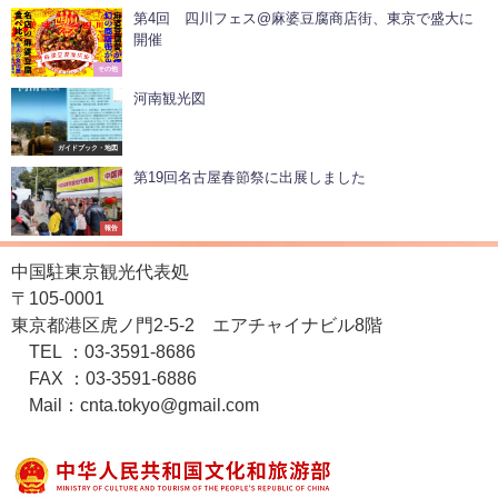
第4回 四川フェス@麻婆豆腐商店街、東京で盛大に
開催
その他
河南観光図
ガイドブック・地図
第19回名古屋春節祭に出展しました
報告
中国駐東京観光代表処
〒105-0001
東京都港区虎ノ門2-5-2 エアチャイナビル8階
TEL ：03-3591-8686
FAX ：03-3591-6886
Mail：cnta.tokyo@gmail.com