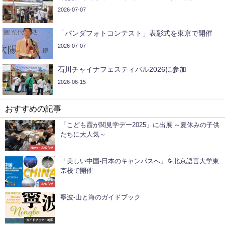
2026-07-07
「パンダフォトコンテスト」表彰式を東京で開催
2026-07-07
石川チャイナフェスティバル2026に参加
2026-06-15
おすすめの記事
「こども霞が関見学デー2025」に出展 ～夏休みの子供
たちに大人気～
News・お知らせ
「美しい中国-日本のキャンパスへ」を北京語言大学東
京校で開催
お知らせ
寧波-山と海のガイドブック
ガイドブック・地図