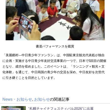
書道パフォーマンスを鑑賞
「美麗郷村―中日青少年ファンラン」は、中国駐東京観光代表処が独自
に企画・実施する中日青少年友好交流事業の一つで、日本で
5
回目の開催
となり、成功を収めました。このイベントは、「ランニング＋観光＋文
化体験」を通じて、中日両国の青少年の交流を深め、中日友好を次世代
に引き継ぐことを目的としています。
News・お知らせ
,
お知らせ
の関連記事
“札幌チャイナフェスティバル2026”に出展