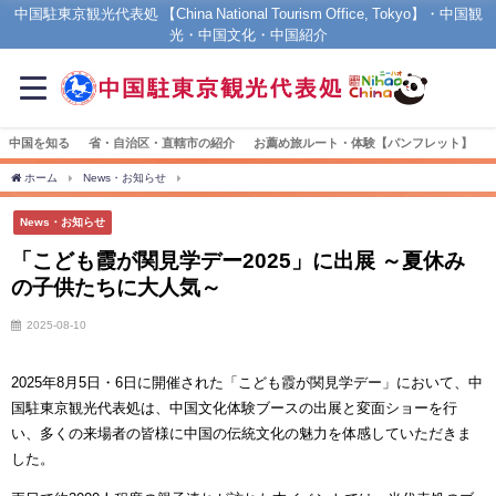
中国駐東京観光代表処 【China National Tourism Office, Tokyo】・中国観
光・中国文化・中国紹介
中国を知る
省・自治区・直轄市の紹介
お薦め旅ルート・体験【パンフレット】
ホーム
News・お知らせ
「こども霞が関見学デー2025」に出展 ～夏休みの子供たち
News・お知らせ
「こども霞が関見学デー2025」に出展 ～夏休み
の子供たちに大人気～
2025-08-10
2025年8月5日・6日に開催された「こども霞が関見学デー」において、中
国駐東京観光代表処は、中国文化体験ブースの出展と変面ショーを行
い、多くの来場者の皆様に中国の伝統文化の魅力を体感していただきま
した。