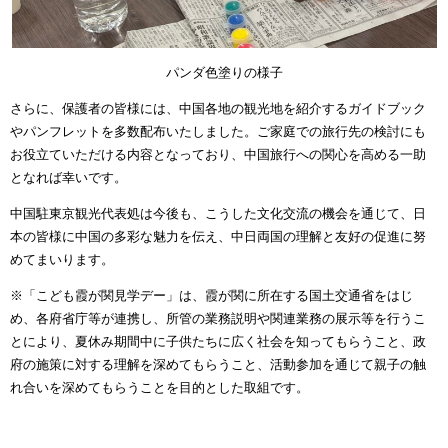
パンダ色塗りの様子
さらに、保護者の皆様には、中国各地の観光地を紹介するガイドブック
やパンフレットを多数配布いたしました。ご家庭での旅行先の検討にも
お役立ていただける内容となっており、中国旅行への関心を高める一助
となれば幸いです。
中国駐東京観光代表処は今後も、こうした文化交流の機会を通じて、日
本の皆様に中国の多彩な魅力を伝え、中日両国の理解と友好の促進に努
めてまいります。
※「こども霞が関見学デー」は、霞が関に所在する国土交通省をはじ
め、各府省庁等が連携し、所管の業務説明や関連業務の展示等を行うこ
とにより、夏休み期間中に子供たちに広く社会を知ってもらうこと、政
府の施策に対する理解を深めてもらうこと、活動参加を通じて親子の触
れ合いを深めてもらうことを目的とした取組です。