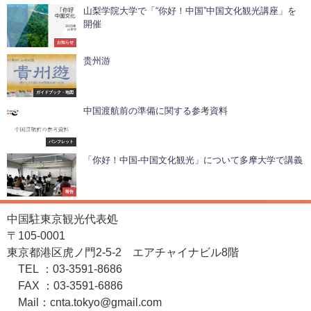
山梨学院大学で「“你好！中国”中国文化観光講座」を
開催
お知らせ
贵州游
ガイドブック・地図
中国渡航前の準備に関する参考資料
パンフレット
「你好！中国-中国文化観光」について多摩大学で講義
報告
中国駐東京観光代表処
〒105-0001
東京都港区虎ノ門2-5-2 エアチャイナビル8階
TEL ：03-3591-8686
FAX ：03-3591-6886
Mail：cnta.tokyo@gmail.com