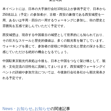
本イベントには、日本の大手旅行会社
10
社以上が参画予定で、日本から
250
名以上（予定）の参加者が、古都・西安の象徴である西安城壁を一
周、あるいは半周・四分の一周するウォーキングに参加し、街の歴史と
雰囲気を五感で楽しんでいただく予定です。
西安城壁は、現存する中国最古の城壁として世界的にも知られており、
その壮大なスケールと歴史的価値は、多くの観光客を魅了しています。
ウォーキングを通じて、参加者の皆様に中国の文化と歴史の深さを直に
感じていただける絶好の機会となるでしょう。
中国駐東京観光代表処は今後も、日本と中国をつなぐ架け橋として、観
光・文化交流の活性化に貢献してまいります。西安城壁ウォーキングイ
ベントの詳細や参加方法については、今後旅行会社各社から順次発表さ
れる予定です。
News・お知らせ
,
お知らせ
の関連記事