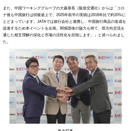
また、中国ワーキンググループの大森座長（阪急交通社）からは「コロ
ナ後も中国旅行は回復途上で、
2025
年前半の実績は
2018
年比で約
20%
に
とどまっています。
JATA
では旅行会社と連携し、中国旅行商品の造成を
促進するため本イベントを企画。関係団体の協力も得て、双方向交流を
通じた相互理解の深化と市場の活性化を目指します。」と述べられまし
た。
集合写真