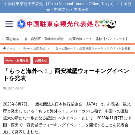
中国駐東京観光代表処 【China National Tourism Office, Tokyo】・中国観
光・中国文化・中国紹介
中国を知る
省・自治区・直轄市の紹介
お薦め旅ルート・体験【パンフレット】
ホーム
News・お知らせ
「もっと海外へ！」西安城壁ウォーキングイベントを発表
News・お知らせ
お知らせ
「もっと海外へ！」西安城壁ウォーキングイベン
トを発表
2025-08-07
2025年
8
月
7
日、一般社団法人日本旅行業協会（
JATA
）は、外務省、観光
庁と発出している「もっと海外へ！」スローガンに掲げ、中国への渡航
拡大の新たな一歩となる記念すべきイベントとして、
2025
年
11
月
7
日に中
国・西安で「西安城壁ウォーキングイベント」を開催することを記者会
見にて発表しました。