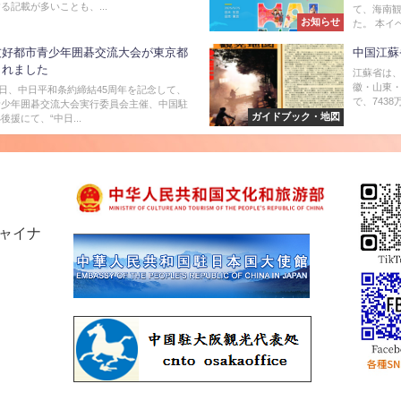
る記載が多いことも、...
て、海南
お知らせ
た。 本イ
友好都市青少年囲碁交流大会が東京都
中国江蘇
されました
江蘇省は
徽・山東・
13日、中日平和条約締結45周年を記念して、
で、7438
青少年囲碁交流大会実行委員会主催、中国駐
ガイドブック・地図
援にて、“中日...
チャイナ