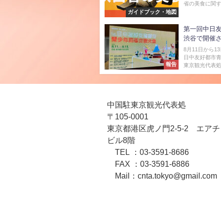
省の美食に関す
ガイドブック・地図
第一回中日
渋谷で開催
8月11日から
日中友好都市
報告
東京観光代表処後
中国駐東京観光代表処
〒105-0001
東京都港区虎ノ門2-5-2 エア
ビル8階
TEL ：03-3591-8686
FAX ：03-3591-6886
Mail：cnta.tokyo@gmail.com