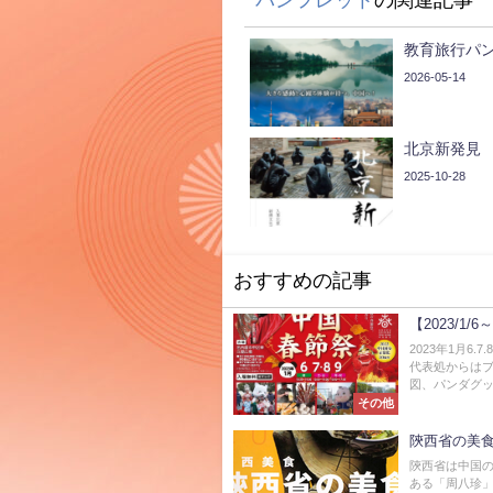
パンフレット
の関連記事
教育旅行パ
2026-05-14
北京新発見
2025-10-28
おすすめの記事
【2023/1
2023年1月6
代表処からは
図、パンダグッズ
その他
陝西省の美
陝西省は中国
ある「周八珍」