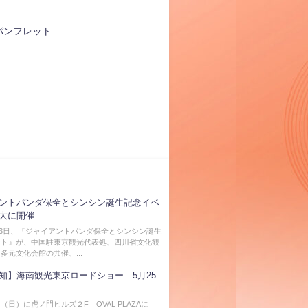
パンフレット
ントパンダ保全とシンシン誕生記念イベ
大に開催
7月3日、『ジャイアントパンダ保全とシンシン誕生
ント』が、中国駐東京観光代表処、四川省文化観
多元文化会館の共催、...
知】海南観光東京ロードショー 5月25
（日）に虎ノ門ヒルズ２F OVAL PLAZAに