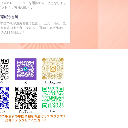
観光東京ロードショーを開催することとなりまし
ベントでは南国の情緒...
省観光地図
、中国の東部沿海地区に位置し、上海・浙江・安
河南等の省・市に接する。 面積は1026万km
万の人口を擁し、13...