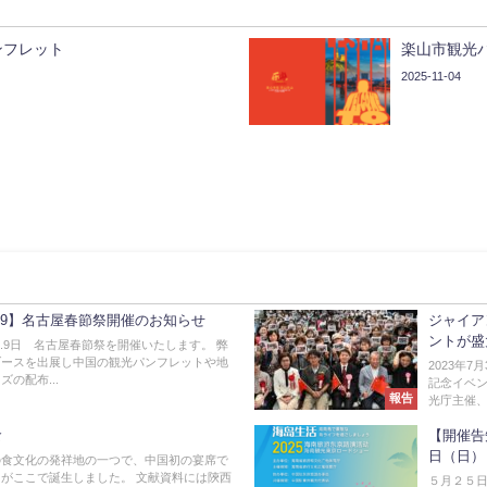
ンフレット
楽山市観光
2025-11-04
/6～9】名古屋春節祭開催のお知らせ
ジャイア
ントが盛
.7.8.9日 名古屋春節祭を開催いたします。 弊
ブースを出展し中国の観光パンフレットや地
2023年
の配布...
記念イベ
報告
光庁主催、
食
【開催告
日（日）
の食文化の発祥地の一つで、中国初の宴席で
がここで誕生しました。 文献資料には陝西
５月２５日